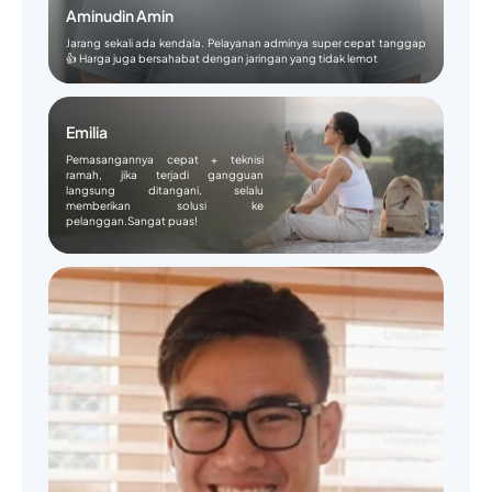
Aminudin Amin
Jarang sekali ada kendala. Pelayanan adminya super cepat tanggap
👍 Harga juga bersahabat dengan jaringan yang tidak lemot
Emilia
Pemasangannya cepat + teknisi
ramah, jika terjadi gangguan
langsung ditangani, selalu
memberikan solusi ke
pelanggan.Sangat puas!