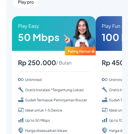
Play pro
Play Easy
Play Fun
50 Mbps
100 M
Rp 250.000
Rp 450.0
/ Bulan
Unlimited
Unlimited
Gratis Instalasi *Tergantung Lokasi
Gratis Instalas
Sudah Termasuk Peminjaman Router
Sudah Termas
Ideal untuk 1-5 Device
Ideal untuk 1-
Up to 50 Mbps
Up to 100 Mbp
Harga disesuaikan lokasi
Harga disesuai