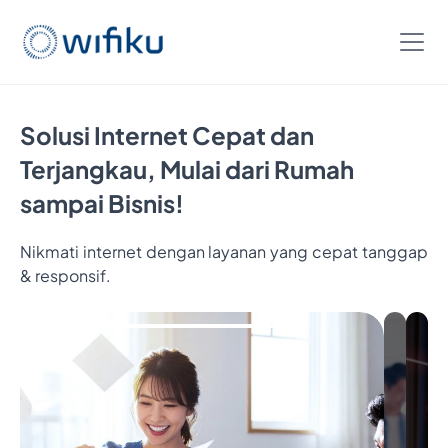
Solusi Internet Cepat dan
Terjangkau, Mulai dari Rumah
sampai Bisnis!
Nikmati internet dengan layanan yang cepat tanggap
Bayar
& responsif.
5
Bulan,
Nikmat
6
Bulan
Interne
Cukup
Bayar