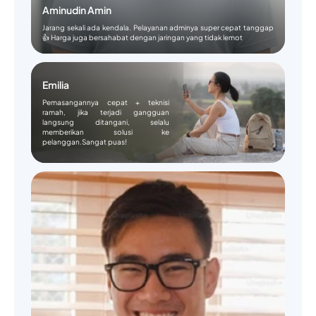
Aminudin Amin
Jarang sekali ada kendala. Pelayanan adminya super cepat tanggap
👍 Harga juga bersahabat dengan jaringan yang tidak lemot
Emilia
Pemasangannya cepat + teknisi
ramah, jika terjadi gangguan
langsung ditangani, selalu
memberikan solusi ke
pelanggan.Sangat puas!