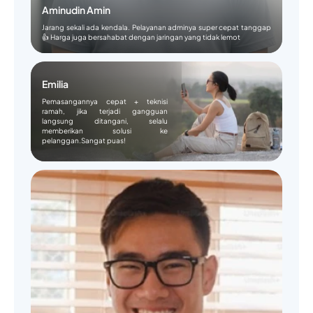
Aminudin Amin
Jarang sekali ada kendala. Pelayanan adminya super cepat tanggap
👍 Harga juga bersahabat dengan jaringan yang tidak lemot
Emilia
Pemasangannya cepat + teknisi
ramah, jika terjadi gangguan
langsung ditangani, selalu
memberikan solusi ke
pelanggan.Sangat puas!