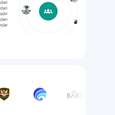
dari
ari
adir
dan
ndar