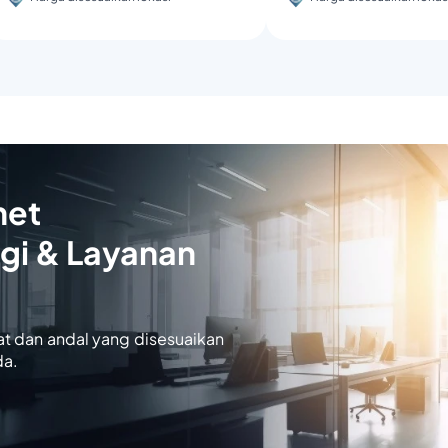
net
gi & Layanan
at dan andal yang disesuaikan
da.