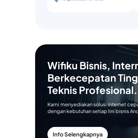
Wifiku Bisnis, Inter
Berkecepatan Ting
Teknis Profesional.
Kami menyediakan solusi internet cep
dengan kebutuhan setiap lini bisnis An
Info Selengkapnya