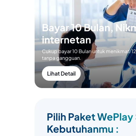
Bayar 10 Bulan, Nikm
internetan
Cukup bayar 10 Bulan untuk menikmati 12 
tanpa gangguan.
Lihat Detail
Pilih Paket WePlay
Kebutuhanmu :