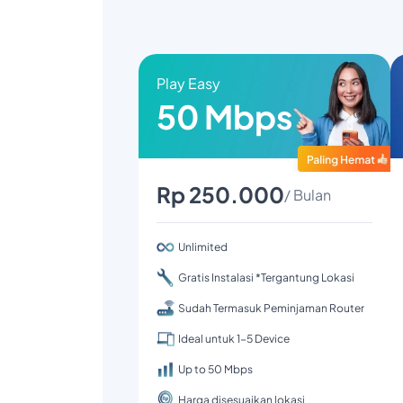
Play Easy
50 Mbps
Rp 250.000
/ Bulan
Unlimited
Gratis Instalasi *Tergantung Lokasi
Sudah Termasuk Peminjaman Router
Ideal untuk 1-5 Device
Up to 50 Mbps
Harga disesuaikan lokasi