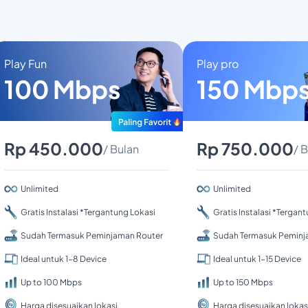
Play Fun
Play pro
100 Mbps
150 Mbp
Rp 450.000
Rp 750.000
/ Bulan
/ 
Unlimited
Unlimited
Gratis Instalasi *Tergantung Lokasi
Gratis Instalasi *Tergan
Sudah Termasuk Peminjaman Router
Sudah Termasuk Peminj
Ideal untuk 1-8 Device
Ideal untuk 1-15 Device
Up to 100 Mbps
Up to 150 Mbps
Harga disesuaikan lokasi
Harga disesuaikan lokas