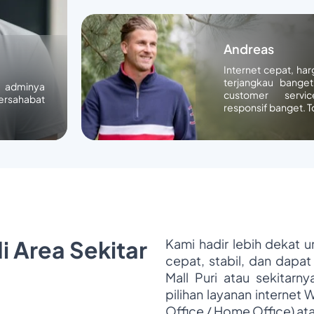
Andreas
Internet cepat, ha
terjangkau banget
n adminya
customer servic
ersahabat
responsif banget. T
i Area Sekitar
Kami hadir lebih dekat 
cepat, stabil, dan dapat
Mall Puri atau sekitarn
pilihan layanan internet 
Office / Home Office) at