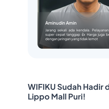
Aminudin Amin
Jarang sekali ada kendala. Pelayana
super cepat tanggap 👍 Harga juga b
dengan jaringan yang tidak lemot
WIFIKU Sudah Hadir d
Lippo Mall Puri!