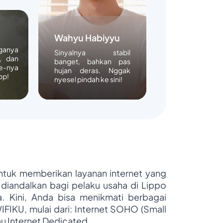
Wahyu Habiyyu
rganya
Sinyalnya stabil
, dan
banget, bahkan pas
e-nya
hujan deras. Nggak
op!
nyesel pindah ke sini!
untuk memberikan layanan internet yang
 diandalkan bagi pelaku usaha di Lippo
ya. Kini, Anda bisa menikmati berbagai
WIFIKU, mulai dari: Internet SOHO (Small
au Internet Dedicated.