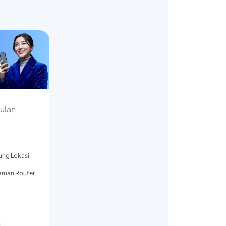
s
Bulan
tung Lokasi
aman Router
i