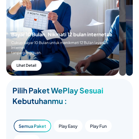
Bayar 5 Bulan,
Bayar 10 Bulan,
Nikmatin 6 Bulan
Nikmati 12 bulan
Internetan
internetan
Cukup Bayar 5 Bulan untuk
Cukup bayar 10 Bulan untuk
menikmati 6 Bulan layanan
menikmati 12 Bulan layanan
internetan
Internet
tanpa gangguan
tanpa gangguan.
Lihat Detail
Lihat Detail
Pilih Paket WePlay Sesuai
Kebutuhanmu :
Semua Paket
Play Easy
Play Fun