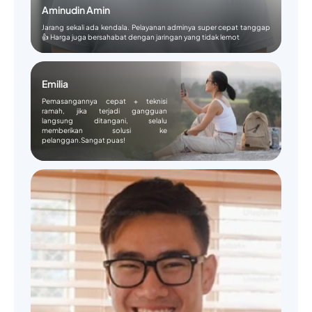
Aminudin Amin
Jarang sekali ada kendala. Pelayanan adminya super cepat tanggap
👍 Harga juga bersahabat dengan jaringan yang tidak lemot
Emilia
Pemasangannya cepat + teknisi
ramah, jika terjadi gangguan
langsung ditangani, selalu
memberikan solusi ke
pelanggan.Sangat puas!