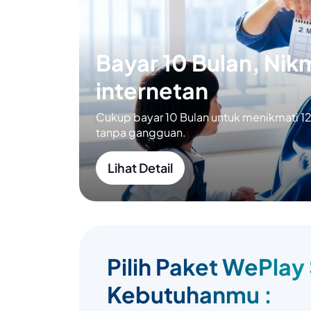
Bayar 10 Bulan, Nikm
internetan
Cukup bayar 10 Bulan untuk menikmati 12 
tanpa gangguan.
Lihat Detail
Pilih Paket WePlay
Kebutuhanmu :