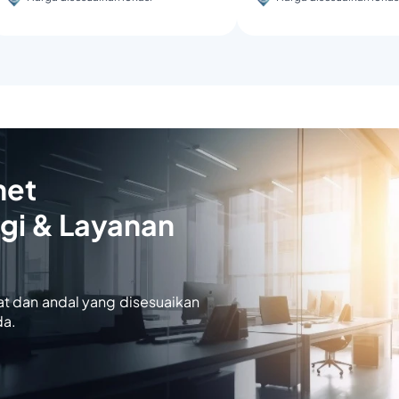
net
gi & Layanan
at dan andal yang disesuaikan
da.