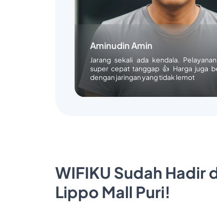
Aminudin Amin
Jarang sekali ada kendala. Pelayana
super cepat tanggap 👍 Harga juga b
dengan jaringan yang tidak lemot
WIFIKU Sudah Hadir d
Lippo Mall Puri!