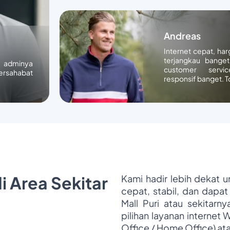
Andreas
Internet cepat, ha
terjangkau banget
n adminya
customer servic
ersahabat
responsif banget. T
i Area Sekitar
Kami hadir lebih dekat 
cepat, stabil, dan dapat
Mall Puri atau sekitarn
pilihan layanan internet 
Office / Home Office) at