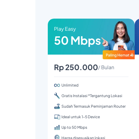
Play Easy
50 Mbps
Rp 250.000
/ Bulan
Unlimited
Gratis Instalasi *Tergantung Lokasi
Sudah Termasuk Peminjaman Router
Ideal untuk 1-5 Device
Up to 50 Mbps
Harga disesuaikan lokasi