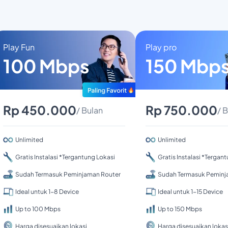
Play Fun
Play pro
100 Mbps
150 Mbp
Rp 450.000
Rp 750.000
/ Bulan
/ 
Unlimited
Unlimited
Gratis Instalasi *Tergantung Lokasi
Gratis Instalasi *Tergan
Sudah Termasuk Peminjaman Router
Sudah Termasuk Peminj
Ideal untuk 1-8 Device
Ideal untuk 1-15 Device
Up to 100 Mbps
Up to 150 Mbps
Harga disesuaikan lokasi
Harga disesuaikan lokas