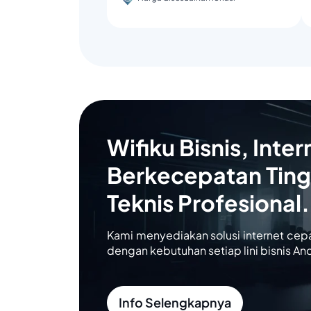
Wifiku Bisnis, Inter
Berkecepatan Ting
Teknis Profesional.
Kami menyediakan solusi internet cep
dengan kebutuhan setiap lini bisnis An
Info Selengkapnya