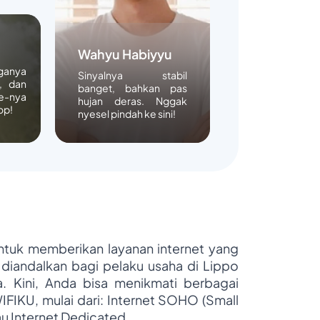
Wahyu Habiyyu
rganya
Sinyalnya stabil
, dan
banget, bahkan pas
e-nya
hujan deras. Nggak
op!
nyesel pindah ke sini!
untuk memberikan layanan internet yang
 diandalkan bagi pelaku usaha di Lippo
ya. Kini, Anda bisa menikmati berbagai
WIFIKU, mulai dari: Internet SOHO (Small
au Internet Dedicated.