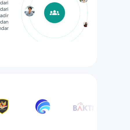
dari
ari
adir
dan
ndar