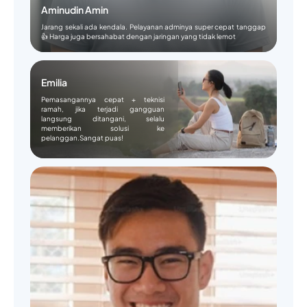
Aminudin Amin
Jarang sekali ada kendala. Pelayanan adminya super cepat tanggap
👍 Harga juga bersahabat dengan jaringan yang tidak lemot
Emilia
Pemasangannya cepat + teknisi
ramah, jika terjadi gangguan
langsung ditangani, selalu
memberikan solusi ke
pelanggan.Sangat puas!