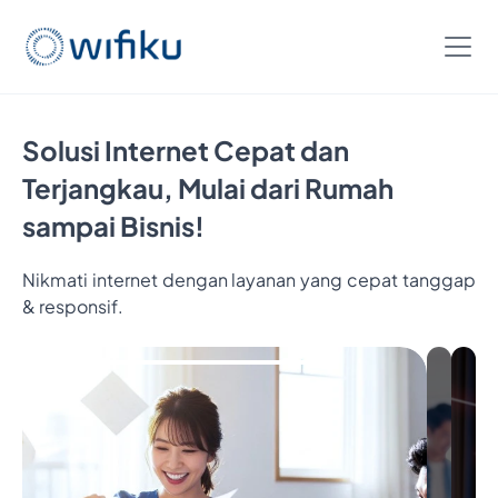
Solusi Internet Cepat dan
Terjangkau, Mulai dari Rumah
sampai Bisnis!
Nikmati internet dengan layanan yang cepat tanggap
Bayar
& responsif.
5
Bulan,
Nikmati
6
Bulan
Internet
Cukup
Bayar