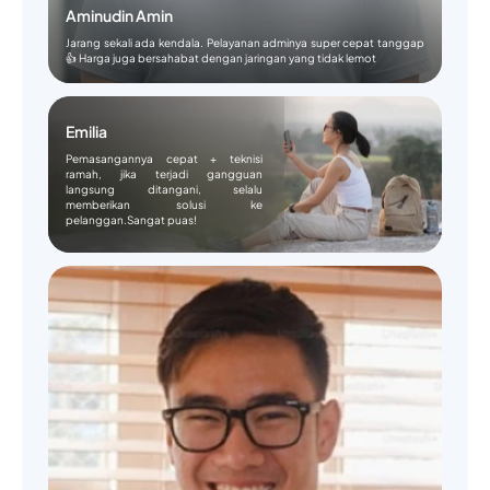
Aminudin Amin
Jarang sekali ada kendala. Pelayanan adminya super cepat tanggap
👍 Harga juga bersahabat dengan jaringan yang tidak lemot
Emilia
Pemasangannya cepat + teknisi
ramah, jika terjadi gangguan
langsung ditangani, selalu
memberikan solusi ke
pelanggan.Sangat puas!