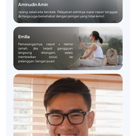
Aminudin Amin
Jarang sekali ada kendala. Pelayanan adminya super cepat tanggap
👍 Harga juga bersahabat dengan jaringan yang tidak lemot
Emilia
Pemasangannya cepat + teknisi
ramah, jika terjadi gangguan
langsung ditangani, selalu
memberikan solusi ke
pelanggan.Sangat puas!