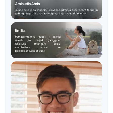
Aminudin Amin
Jarang sekali ada kendala. Pelayanan adminya super cepat tanggap
👍 Harga juga bersahabat dengan jaringan yang tidak lemot
Emilia
Pemasangannya cepat + teknisi
ramah, jika terjadi gangguan
langsung ditangani, selalu
memberikan solusi ke
pelanggan.Sangat puas!