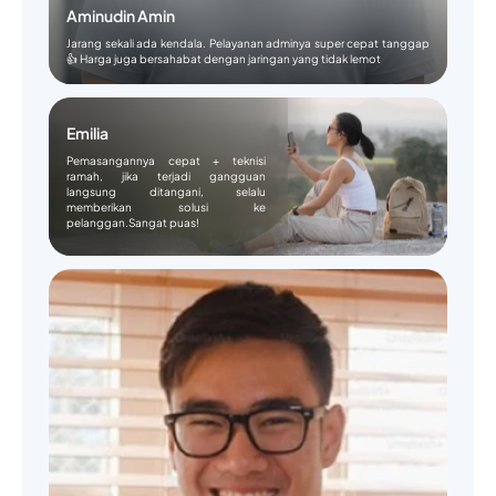
Aminudin Amin
Jarang sekali ada kendala. Pelayanan adminya super cepat tanggap
👍 Harga juga bersahabat dengan jaringan yang tidak lemot
Emilia
Pemasangannya cepat + teknisi
ramah, jika terjadi gangguan
langsung ditangani, selalu
memberikan solusi ke
pelanggan.Sangat puas!