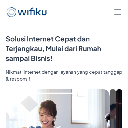
Solusi Internet Cepat dan
Terjangkau, Mulai dari Rumah
sampai Bisnis!
Nikmati internet dengan layanan yang cepat tanggap
Bayar
& responsif.
5
Bulan,
Nikmati
6
Bulan
Internet
Cukup
Bayar