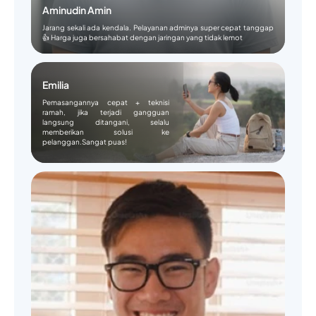
Aminudin Amin
Jarang sekali ada kendala. Pelayanan adminya super cepat tanggap
👍 Harga juga bersahabat dengan jaringan yang tidak lemot
Emilia
Pemasangannya cepat + teknisi
ramah, jika terjadi gangguan
langsung ditangani, selalu
memberikan solusi ke
pelanggan.Sangat puas!