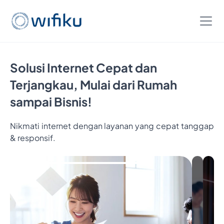
Solusi Internet Cepat dan
Terjangkau, Mulai dari Rumah
sampai Bisnis!
Nikmati internet dengan layanan yang cepat tanggap
Bayar
& responsif.
5
Bulan,
Nikmatin
6
Bulan
Internetan
Cukup
Bayar