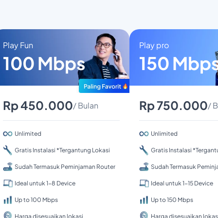
Play Fun
Play pro
100 Mbps
150 Mbp
Rp 450.000
Rp 750.000
/ Bulan
/ 
Unlimited
Unlimited
Gratis Instalasi *Tergantung Lokasi
Gratis Instalasi *Tergan
Sudah Termasuk Peminjaman Router
Sudah Termasuk Peminj
Ideal untuk 1-8 Device
Ideal untuk 1-15 Device
Up to 100 Mbps
Up to 150 Mbps
Harga disesuaikan lokasi
Harga disesuaikan lokas