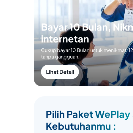
Bayar 10 Bulan, Nikm
internetan
Cukup bayar 10 Bulan untuk menikmati 12 
tanpa gangguan.
Lihat Detail
Pilih Paket WePlay
Kebutuhanmu :