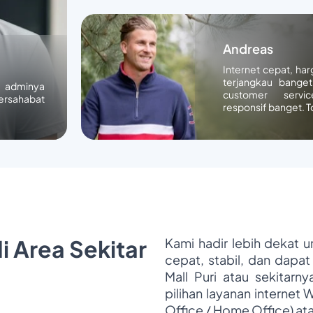
Andreas
Internet cepat, ha
terjangkau banget
n adminya
customer servic
ersahabat
responsif banget. T
i Area Sekitar
Kami hadir lebih dekat 
cepat, stabil, dan dapat
Mall Puri atau sekitarn
pilihan layanan internet 
Office / Home Office) at