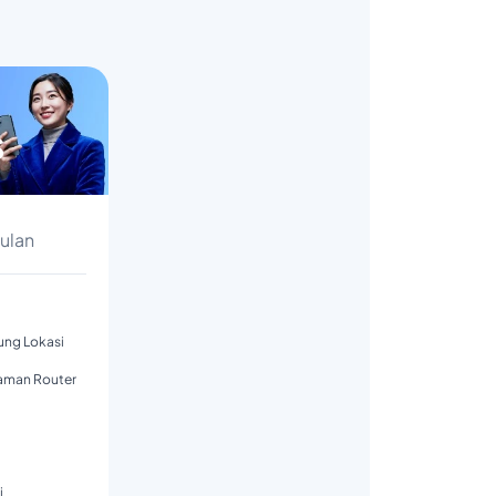
s
Bulan
tung Lokasi
aman Router
i