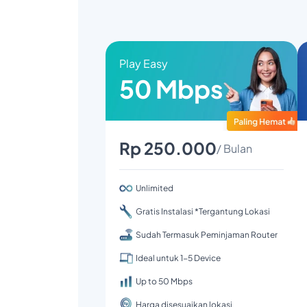
Play Easy
50 Mbps
Rp 250.000
/ Bulan
Unlimited
Gratis Instalasi *Tergantung Lokasi
Sudah Termasuk Peminjaman Router
Ideal untuk 1-5 Device
Up to 50 Mbps
Harga disesuaikan lokasi