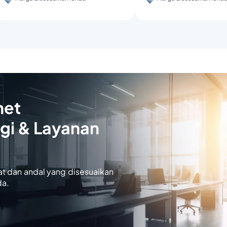
net
gi & Layanan
at dan andal yang disesuaikan
da.