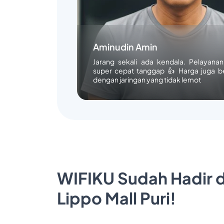
Aminudin Amin
Jarang sekali ada kendala. Pelayana
super cepat tanggap 👍 Harga juga b
dengan jaringan yang tidak lemot
WIFIKU Sudah Hadir d
Lippo Mall Puri!