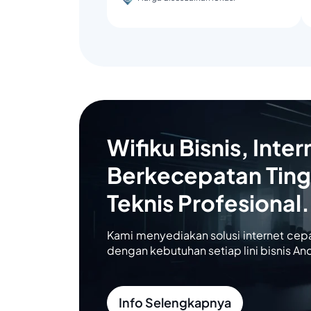
Wifiku Bisnis, Inter
Berkecepatan Ting
Teknis Profesional.
Kami menyediakan solusi internet cep
dengan kebutuhan setiap lini bisnis An
Info Selengkapnya