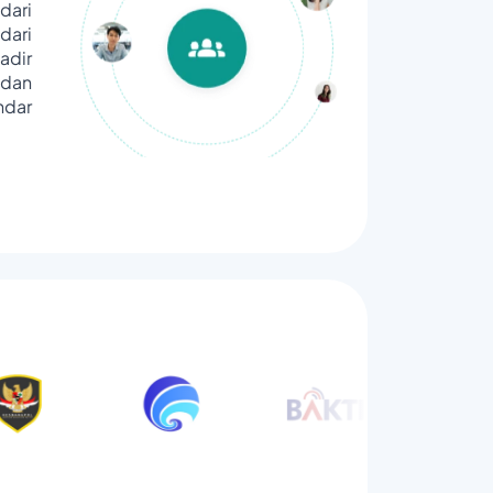
dari
ari
adir
dan
ndar