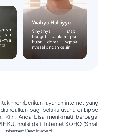
Wahyu Habiyyu
rganya
Sinyalnya stabil
, dan
banget, bahkan pas
e-nya
hujan deras. Nggak
op!
nyesel pindah ke sini!
untuk memberikan layanan internet yang
 diandalkan bagi pelaku usaha di Lippo
ya. Kini, Anda bisa menikmati berbagai
WIFIKU, mulai dari: Internet SOHO (Small
au Internet Dedicated.