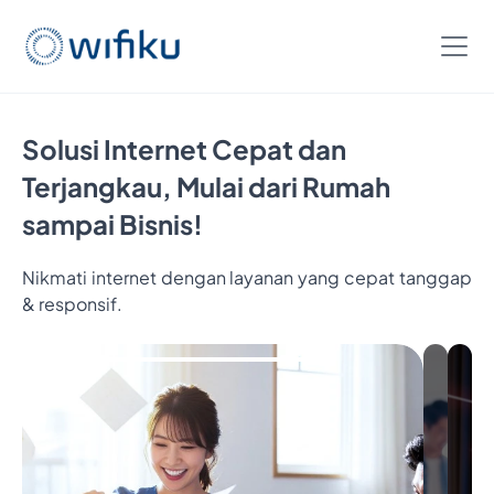
Solusi Internet Cepat dan
Terjangkau, Mulai dari Rumah
sampai Bisnis!
Nikmati internet dengan layanan yang cepat tanggap
Bayar
& responsif.
5
Bulan,
Nikmatin
6
Bulan
Interneta
Cukup
Bayar