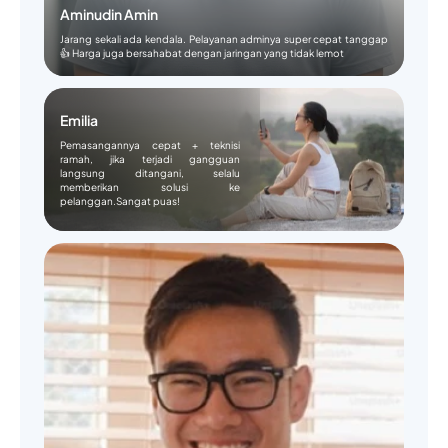
Aminudin Amin
Jarang sekali ada kendala. Pelayanan adminya super cepat tanggap
👍 Harga juga bersahabat dengan jaringan yang tidak lemot
Emilia
Pemasangannya cepat + teknisi
ramah, jika terjadi gangguan
langsung ditangani, selalu
memberikan solusi ke
pelanggan.Sangat puas!