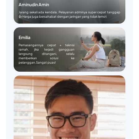
Aminudin Amin
Jarang sekali ada kendala. Pelayanan adminya super cepat tanggap
👍 Harga juga bersahabat dengan jaringan yang tidak lemot
Emilia
Pemasangannya cepat + teknisi
ramah, jika terjadi gangguan
langsung ditangani, selalu
memberikan solusi ke
pelanggan.Sangat puas!