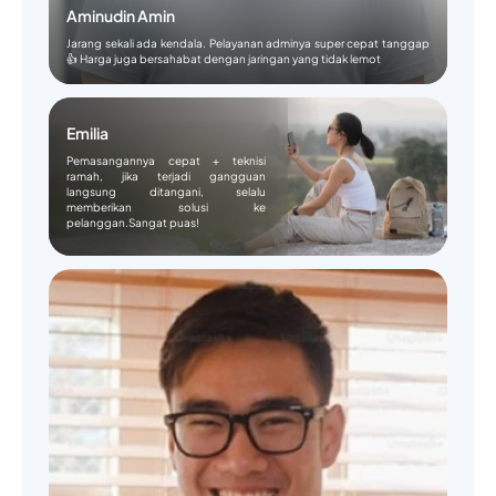
Aminudin Amin
Jarang sekali ada kendala. Pelayanan adminya super cepat tanggap
👍 Harga juga bersahabat dengan jaringan yang tidak lemot
Emilia
Pemasangannya cepat + teknisi
ramah, jika terjadi gangguan
langsung ditangani, selalu
memberikan solusi ke
pelanggan.Sangat puas!