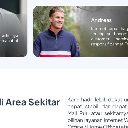
Andreas
Internet cepat, ha
terjangkau banget
n adminya
customer servic
ersahabat
responsif banget. T
i Area Sekitar
Kami hadir lebih dekat 
cepat, stabil, dan dapat
Mall Puri atau sekitarn
pilihan layanan internet 
Office / Home Office) at