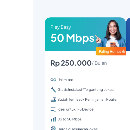
Play Easy
50 Mbps
Rp 250.000
/ Bulan
Unlimited
Gratis Instalasi *Tergantung Lokasi
Sudah Termasuk Peminjaman Router
Ideal untuk 1-5 Device
Up to 50 Mbps
Harga disesuaikan lokasi