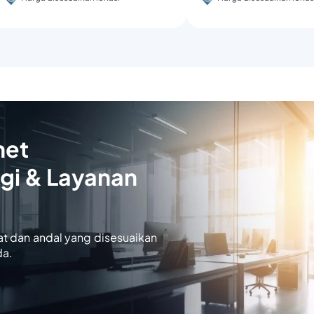
net
gi & Layanan
at dan andal yang disesuaikan
da.