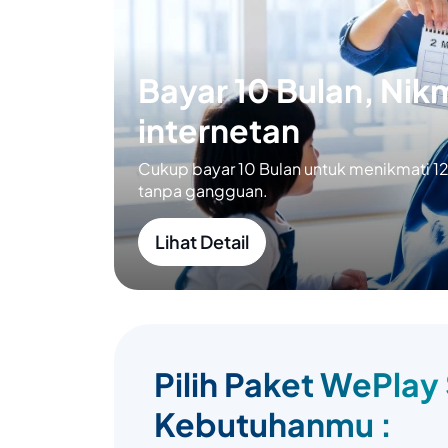
Bayar 10 Bulan, Nikm
internetan
Cukup bayar 10 Bulan untuk menikmati 12 
tanpa gangguan.
Lihat Detail
Pilih Paket WePlay
Kebutuhanmu :