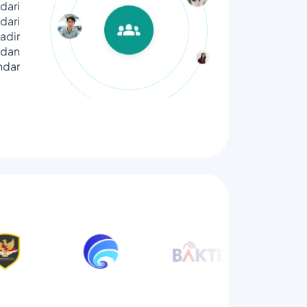
dari
ari
adir
dan
ndar