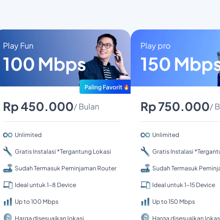
Play Fun
Play pro
100 Mbps
150 Mbp
Rp 450.000
Rp 750.000
/ Bulan
/ 
Unlimited
Unlimited
Gratis Instalasi *Tergantung Lokasi
Gratis Instalasi *Tergan
Sudah Termasuk Peminjaman Router
Sudah Termasuk Peminj
Ideal untuk 1-8 Device
Ideal untuk 1-15 Device
Up to 100 Mbps
Up to 150 Mbps
Harga disesuaikan lokasi
Harga disesuaikan lokas