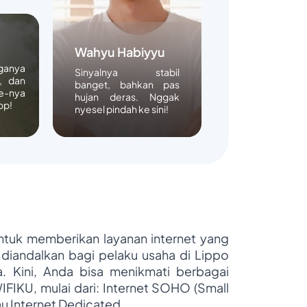
Wahyu Habiyyu
rganya
Sinyalnya stabil
, dan
banget, bahkan pas
e-nya
hujan deras. Nggak
op!
nyesel pindah ke sini!
untuk memberikan layanan internet yang
 diandalkan bagi pelaku usaha di Lippo
ya. Kini, Anda bisa menikmati berbagai
WIFIKU, mulai dari: Internet SOHO (Small
au Internet Dedicated.