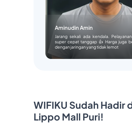
Aminudin Amin
Jarang sekali ada kendala. Pelayana
super cepat tanggap 👍 Harga juga b
dengan jaringan yang tidak lemot
WIFIKU Sudah Hadir d
Lippo Mall Puri!