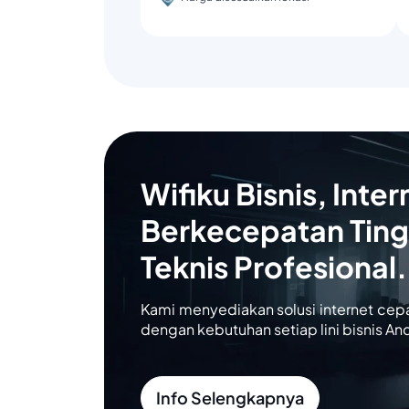
Wifiku Bisnis, Inter
Berkecepatan Ting
Teknis Profesional.
Kami menyediakan solusi internet cep
dengan kebutuhan setiap lini bisnis An
Info Selengkapnya