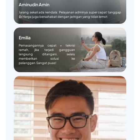
Aminudin Amin
Jarang sekali ada kendala. Pelayanan adminya super cepat tanggap
👍 Harga juga bersahabat dengan jaringan yang tidak lemot
Emilia
Pemasangannya cepat + teknisi
ramah, jika terjadi gangguan
langsung ditangani, selalu
memberikan solusi ke
pelanggan.Sangat puas!