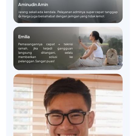
Aminudin Amin
Jarang sekali ada kendala. Pelayanan adminya super cepat tanggap
👍 Harga juga bersahabat dengan jaringan yang tidak lemot
Emilia
Pemasangannya cepat + teknisi
ramah, jika terjadi gangguan
langsung ditangani, selalu
memberikan solusi ke
pelanggan.Sangat puas!