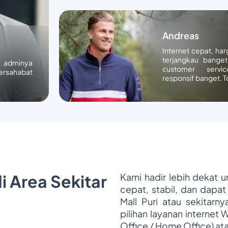
Andreas
Internet cepat, ha
terjangkau banget
n adminya
customer servic
ersahabat
responsif banget. T
i Area Sekitar
Kami hadir lebih dekat 
cepat, stabil, dan dapat
Mall Puri atau sekitarn
pilihan layanan internet 
Office / Home Office) at