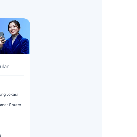
s
Bulan
tung Lokasi
aman Router
i