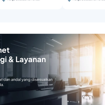
net
gi & Layanan
at dan andal yang disesuaikan
da.