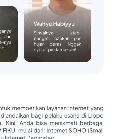
Wahyu Habiyyu
rganya
Sinyalnya stabil
, dan
banget, bahkan pas
e-nya
hujan deras. Nggak
op!
nyesel pindah ke sini!
untuk memberikan layanan internet yang
 diandalkan bagi pelaku usaha di Lippo
ya. Kini, Anda bisa menikmati berbagai
WIFIKU, mulai dari: Internet SOHO (Small
au Internet Dedicated.