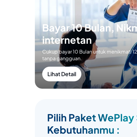
Bayar 10 Bulan, Nikm
internetan
Cukup bayar 10 Bulan untuk menikmati 12 
tanpa gangguan.
Lihat Detail
Pilih Paket WePlay
Kebutuhanmu :