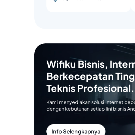
Wifiku Bisnis, Inter
Berkecepatan Ting
Teknis Profesional.
Kami menyediakan solusi internet cep
dengan kebutuhan setiap lini bisnis An
Info Selengkapnya