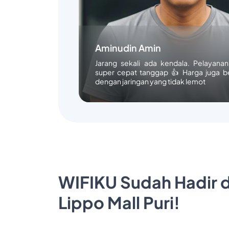
Aminudin Amin
Jarang sekali ada kendala. Pelayana
super cepat tanggap 👍 Harga juga b
dengan jaringan yang tidak lemot
WIFIKU Sudah Hadir d
Lippo Mall Puri!