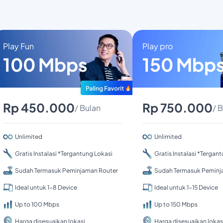
Play Fun
Play pro
100 Mbps
150 Mbp
Rp 450.000
Rp 750.000
/ Bulan
/ 
Unlimited
Unlimited
Gratis Instalasi *Tergantung Lokasi
Gratis Instalasi *Tergan
Sudah Termasuk Peminjaman Router
Sudah Termasuk Peminj
Ideal untuk 1-8 Device
Ideal untuk 1-15 Device
Up to 100 Mbps
Up to 150 Mbps
Harga disesuaikan lokasi
Harga disesuaikan lokas