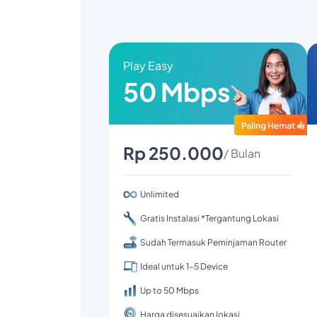
Play Easy
50 Mbps
Rp 250.000
/ Bulan
Unlimited
Gratis Instalasi *Tergantung Lokasi
Sudah Termasuk Peminjaman Router
Ideal untuk 1-5 Device
Up to 50 Mbps
Harga disesuaikan lokasi