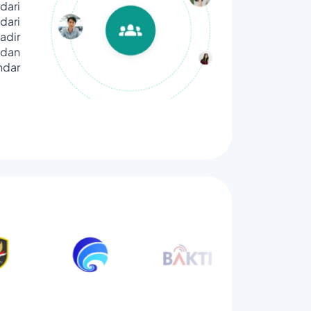
dari
ari
adir
dan
ndar