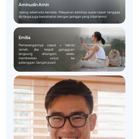
Aminudin Amin
Jarang sekali ada kendala. Pelayanan adminya super cepat tanggap
👍 Harga juga bersahabat dengan jaringan yang tidak lemot
Emilia
Pemasangannya cepat + teknisi
ramah, jika terjadi gangguan
langsung ditangani, selalu
memberikan solusi ke
pelanggan.Sangat puas!