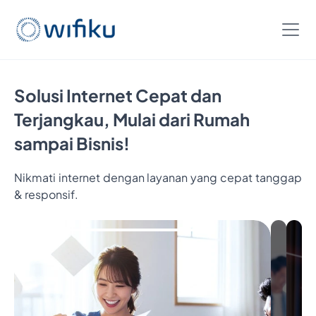
Solusi Internet Cepat dan
Terjangkau, Mulai dari Rumah
sampai Bisnis!
Nikmati internet dengan layanan yang cepat tanggap
Bayar
& responsif.
5
Bulan,
Nikmatin
6
Bulan
Internetan
Cukup
Bayar