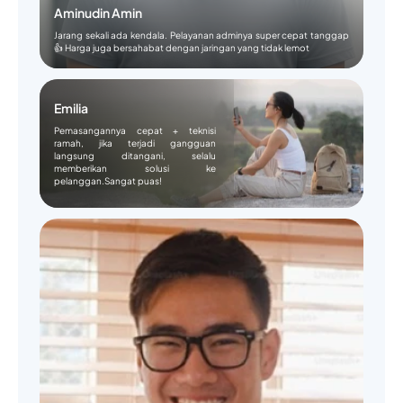
Aminudin Amin
Jarang sekali ada kendala. Pelayanan adminya super cepat tanggap
👍 Harga juga bersahabat dengan jaringan yang tidak lemot
Emilia
Pemasangannya cepat + teknisi
ramah, jika terjadi gangguan
langsung ditangani, selalu
memberikan solusi ke
pelanggan.Sangat puas!