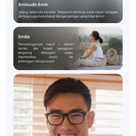
Aminudin Amin
Jarang sekali ada kendala. Pelayanan adminya super cepat tanggap
👍 Harga juga bersahabat dengan jaringan yang tidak lemot
Emilia
Pemasangannya cepat + teknisi
ramah, jika terjadi gangguan
langsung ditangani, selalu
memberikan solusi ke
pelanggan.Sangat puas!