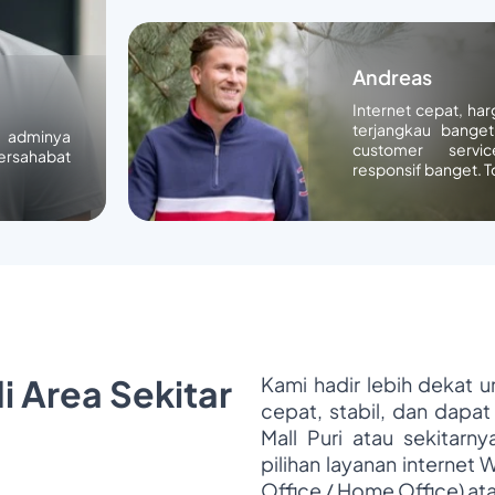
Andreas
Internet cepat, ha
terjangkau banget
n adminya
customer servic
ersahabat
responsif banget. T
i Area Sekitar
Kami hadir lebih dekat 
cepat, stabil, dan dapat
Mall Puri atau sekitarn
pilihan layanan internet 
Office / Home Office) at