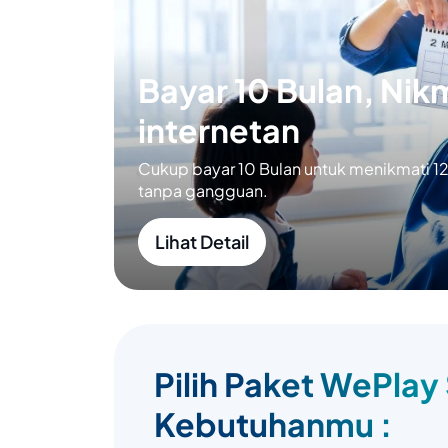
Bayar 10 Bulan, Nikm
internetan
Cukup bayar 10 Bulan untuk menikmati 12 
tanpa gangguan.
Lihat Detail
Pilih Paket WePlay
Kebutuhanmu :