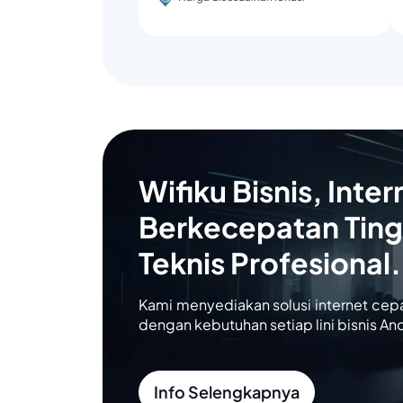
Wifiku Bisnis, Inter
Berkecepatan Ting
Teknis Profesional.
Kami menyediakan solusi internet cep
dengan kebutuhan setiap lini bisnis An
Info Selengkapnya