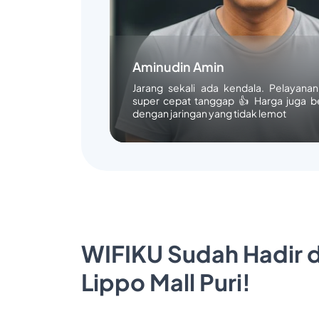
Aminudin Amin
Jarang sekali ada kendala. Pelayana
super cepat tanggap 👍 Harga juga b
dengan jaringan yang tidak lemot
WIFIKU Sudah Hadir d
Lippo Mall Puri!