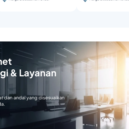
net
gi & Layanan
at dan andal yang disesuaikan
da.