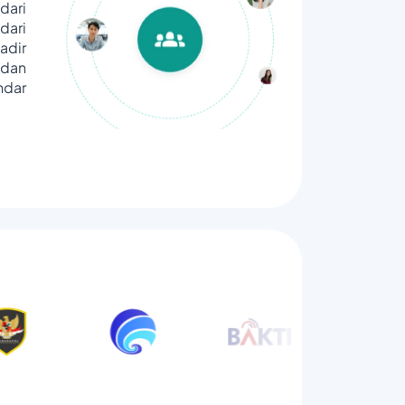
dari
ari
adir
dan
ndar