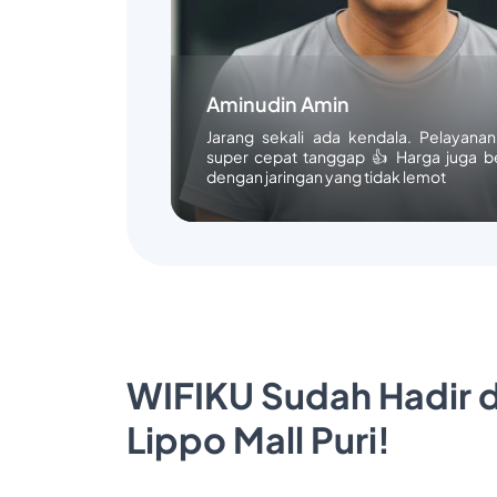
Aminudin Amin
Jarang sekali ada kendala. Pelayana
super cepat tanggap 👍 Harga juga b
dengan jaringan yang tidak lemot
WIFIKU Sudah Hadir d
Lippo Mall Puri!