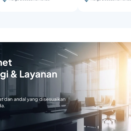
net
gi & Layanan
at dan andal yang disesuaikan
da.