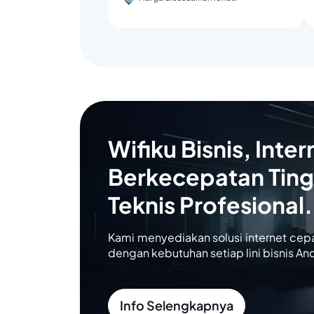
Wifiku Bisnis, Inter
Berkecepatan Ting
Teknis Profesional.
Kami menyediakan solusi internet cep
dengan kebutuhan setiap lini bisnis An
Info Selengkapnya