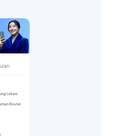
s
Bulan
tung Lokasi
aman Router
i