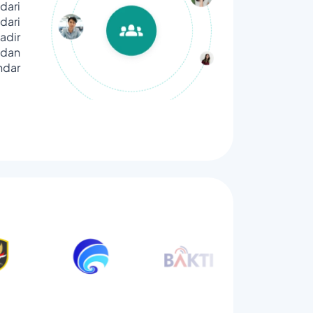
dari
ari
adir
dan
ndar