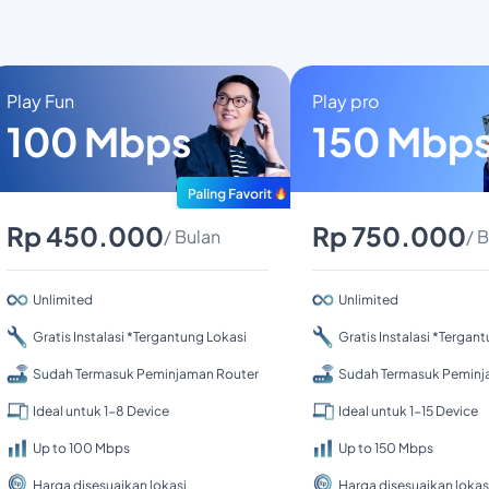
Play Fun
Play pro
100 Mbps
150 Mbp
Rp 450.000
Rp 750.000
/ Bulan
/ 
Unlimited
Unlimited
Gratis Instalasi *Tergantung Lokasi
Gratis Instalasi *Tergan
Sudah Termasuk Peminjaman Router
Sudah Termasuk Peminj
Ideal untuk 1-8 Device
Ideal untuk 1-15 Device
Up to 100 Mbps
Up to 150 Mbps
Harga disesuaikan lokasi
Harga disesuaikan lokas