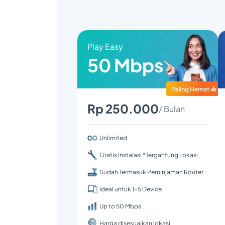
Play Easy
50 Mbps
Rp 250.000
/ Bulan
Unlimited
Gratis Instalasi *Tergantung Lokasi
Sudah Termasuk Peminjaman Router
Ideal untuk 1-5 Device
Up to 50 Mbps
Harga disesuaikan lokasi