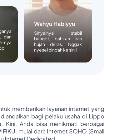
Wahyu Habiyyu
rganya
Sinyalnya stabil
, dan
banget, bahkan pas
e-nya
hujan deras. Nggak
op!
nyesel pindah ke sini!
untuk memberikan layanan internet yang
 diandalkan bagi pelaku usaha di Lippo
ya. Kini, Anda bisa menikmati berbagai
WIFIKU, mulai dari: Internet SOHO (Small
au Internet Dedicated.