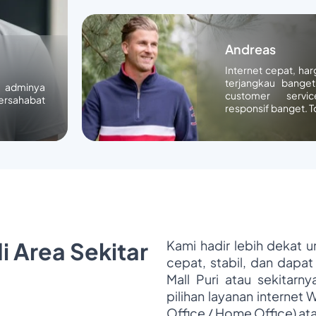
Andreas
Internet cepat, ha
terjangkau banget
n adminya
customer servic
ersahabat
responsif banget. T
i Area Sekitar
Kami hadir lebih dekat 
cepat, stabil, dan dapat
Mall Puri atau sekitarn
pilihan layanan internet 
Office / Home Office) at