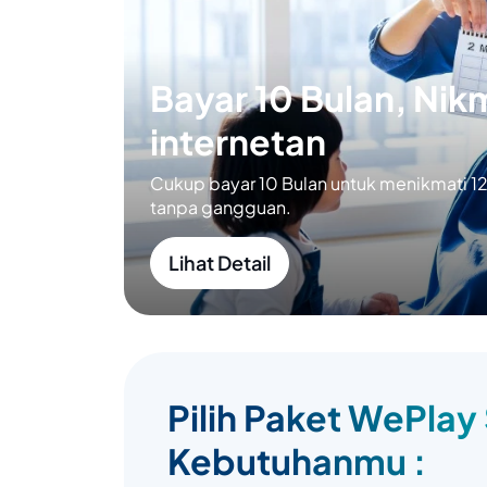
Bayar 10 Bulan, Nikm
internetan
Cukup bayar 10 Bulan untuk menikmati 12 
tanpa gangguan.
Lihat Detail
Pilih Paket WePlay
Kebutuhanmu :