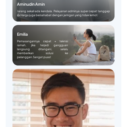
Aminudin Amin
Jarang sekali ada kendala. Pelayanan adminya super cepat tanggap
👍 Harga juga bersahabat dengan jaringan yang tidak lemot
Emilia
Pemasangannya cepat + teknisi
ramah, jika terjadi gangguan
langsung ditangani, selalu
memberikan solusi ke
pelanggan.Sangat puas!