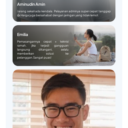
Aminudin Amin
Jarang sekali ada kendala. Pelayanan adminya super cepat tanggap
👍 Harga juga bersahabat dengan jaringan yang tidak lemot
Emilia
Pemasangannya cepat + teknisi
ramah, jika terjadi gangguan
langsung ditangani, selalu
memberikan solusi ke
pelanggan.Sangat puas!