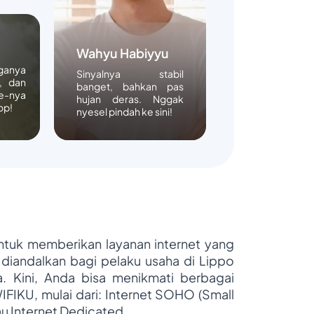
Wahyu Habiyyu
rganya
Sinyalnya stabil
, dan
banget, bahkan pas
e-nya
hujan deras. Nggak
op!
nyesel pindah ke sini!
untuk memberikan layanan internet yang
 diandalkan bagi pelaku usaha di Lippo
ya. Kini, Anda bisa menikmati berbagai
WIFIKU, mulai dari: Internet SOHO (Small
au Internet Dedicated.