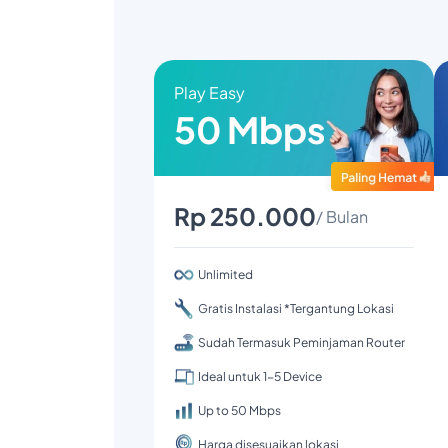
Play Easy
50 Mbps
Rp 250.000
/ Bulan
Unlimited
Gratis Instalasi *Tergantung Lokasi
Sudah Termasuk Peminjaman Router
Ideal untuk 1-5 Device
Up to 50 Mbps
Harga disesuaikan lokasi