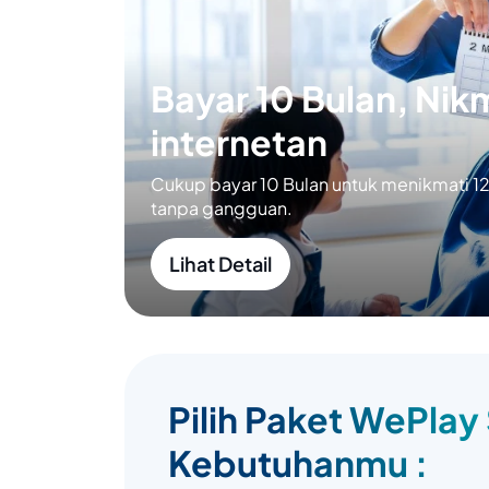
Bayar 10 Bulan, Nikm
internetan
Cukup bayar 10 Bulan untuk menikmati 12 
tanpa gangguan.
Lihat Detail
Pilih Paket WePlay
Kebutuhanmu :