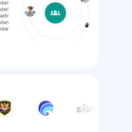
dari
ari
adir
dan
ndar