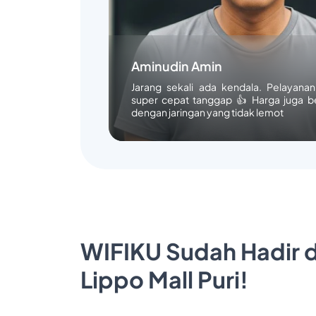
Aminudin Amin
Jarang sekali ada kendala. Pelayana
super cepat tanggap 👍 Harga juga b
dengan jaringan yang tidak lemot
WIFIKU Sudah Hadir d
Lippo Mall Puri!