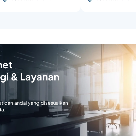
net
gi & Layanan
at dan andal yang disesuaikan
da.