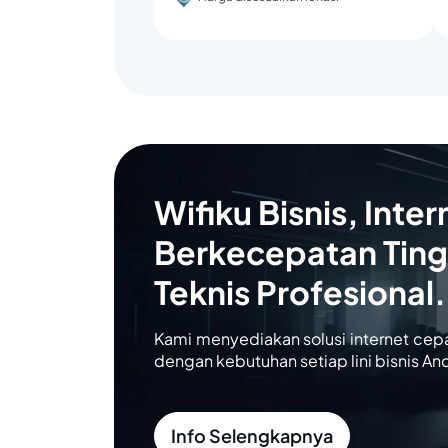
Wifiku Bisnis, Inter
Berkecepatan Ting
Teknis Profesional.
Kami menyediakan solusi internet cep
dengan kebutuhan setiap lini bisnis An
Info Selengkapnya