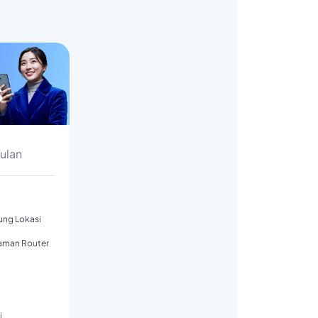
s
Bulan
tung Lokasi
aman Router
i