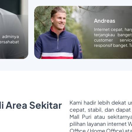
Andreas
Internet cepat, ha
terjangkau banget
n adminya
customer servic
ersahabat
responsif banget. T
i Area Sekitar
Kami hadir lebih dekat 
cepat, stabil, dan dapat
Mall Puri atau sekitarn
pilihan layanan internet 
Office / Home Office) at