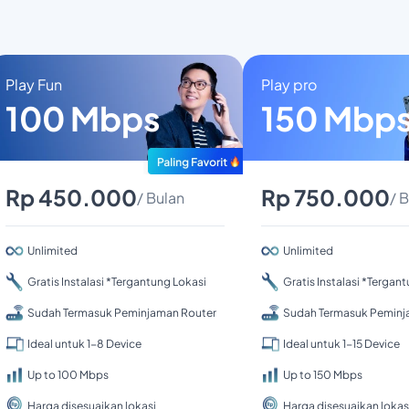
Play Fun
Play pro
100 Mbps
150 Mbp
Rp 450.000
Rp 750.000
/ Bulan
/ 
Unlimited
Unlimited
Gratis Instalasi *Tergantung Lokasi
Gratis Instalasi *Tergan
Sudah Termasuk Peminjaman Router
Sudah Termasuk Peminj
Ideal untuk 1-8 Device
Ideal untuk 1-15 Device
Up to 100 Mbps
Up to 150 Mbps
Harga disesuaikan lokasi
Harga disesuaikan lokas