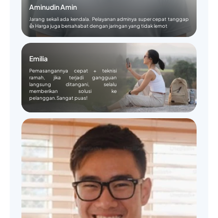
Aminudin Amin
Jarang sekali ada kendala. Pelayanan adminya super cepat tanggap
👍 Harga juga bersahabat dengan jaringan yang tidak lemot
Emilia
Pemasangannya cepat + teknisi
ramah, jika terjadi gangguan
langsung ditangani, selalu
memberikan solusi ke
pelanggan.Sangat puas!