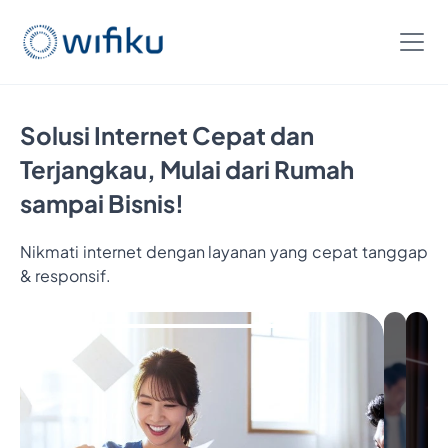
Solusi Internet Cepat dan
Terjangkau, Mulai dari Rumah
sampai Bisnis!
Nikmati internet dengan layanan yang cepat tanggap
Bayar
& responsif.
5
Bulan,
Nikmatin
6
Bulan
Internetan
Cukup
Bayar