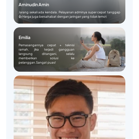
Aminudin Amin
Jarang sekali ada kendala. Pelayanan adminya super cepat tanggap
👍 Harga juga bersahabat dengan jaringan yang tidak lemot
Emilia
Pemasangannya cepat + teknisi
ramah, jika terjadi gangguan
langsung ditangani, selalu
memberikan solusi ke
pelanggan.Sangat puas!