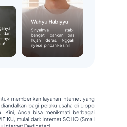
Wahyu Habiyyu
rganya
Sinyalnya stabil
, dan
banget, bahkan pas
e-nya
hujan deras. Nggak
op!
nyesel pindah ke sini!
untuk memberikan layanan internet yang
 diandalkan bagi pelaku usaha di Lippo
ya. Kini, Anda bisa menikmati berbagai
WIFIKU, mulai dari: Internet SOHO (Small
au Internet Dedicated.