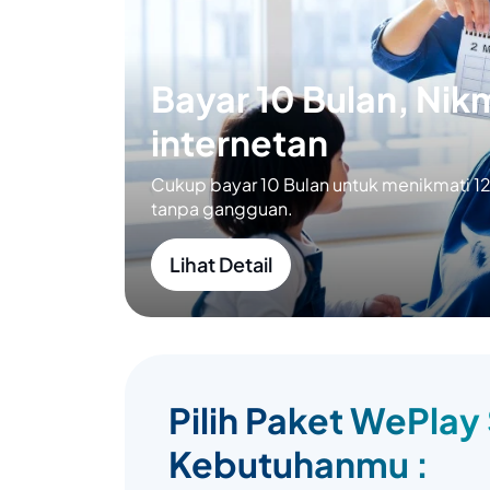
Bayar 10 Bulan, Nikm
internetan
Cukup bayar 10 Bulan untuk menikmati 12 
tanpa gangguan.
Lihat Detail
Pilih Paket WePlay
Kebutuhanmu :