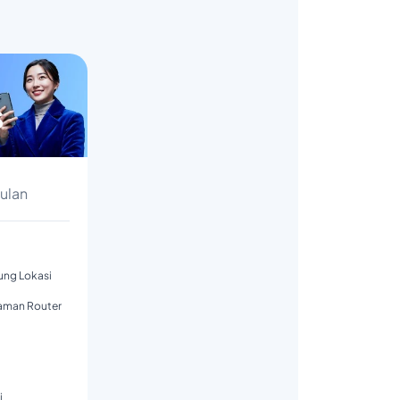
s
Bulan
tung Lokasi
aman Router
i