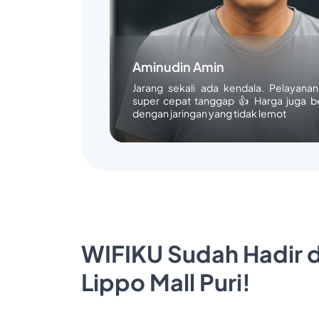
Aminudin Amin
Jarang sekali ada kendala. Pelayana
super cepat tanggap 👍 Harga juga b
dengan jaringan yang tidak lemot
WIFIKU Sudah Hadir d
Lippo Mall Puri!