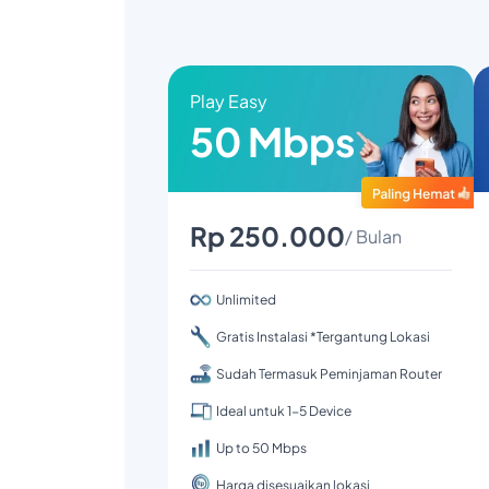
Play Easy
50 Mbps
Rp 250.000
/ Bulan
Unlimited
Gratis Instalasi *Tergantung Lokasi
Sudah Termasuk Peminjaman Router
Ideal untuk 1-5 Device
Up to 50 Mbps
Harga disesuaikan lokasi