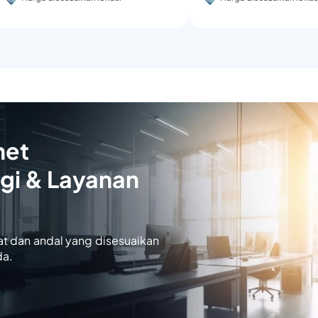
net
gi & Layanan
at dan andal yang disesuaikan
da.