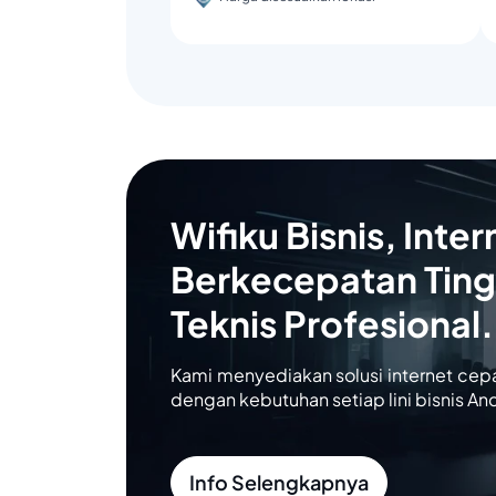
Wifiku Bisnis, Inter
Berkecepatan Ting
Teknis Profesional.
Kami menyediakan solusi internet cep
dengan kebutuhan setiap lini bisnis An
Info Selengkapnya