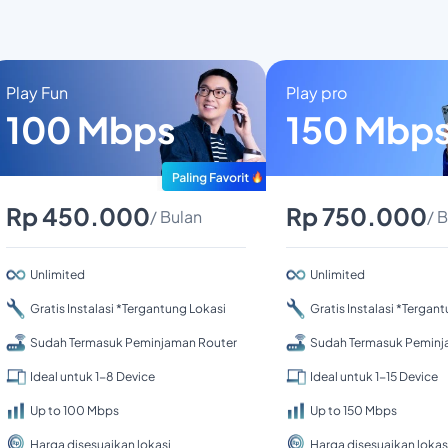
Play Fun
Play pro
100 Mbps
150 Mbp
Rp 450.000
Rp 750.000
/ Bulan
/ 
Unlimited
Unlimited
Gratis Instalasi *Tergantung Lokasi
Gratis Instalasi *Tergan
Sudah Termasuk Peminjaman Router
Sudah Termasuk Peminj
Ideal untuk 1-8 Device
Ideal untuk 1-15 Device
Up to 100 Mbps
Up to 150 Mbps
Harga disesuaikan lokasi
Harga disesuaikan lokas