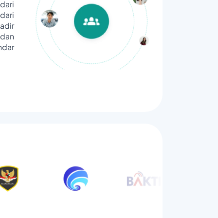
dari
ari
adir
dan
ndar