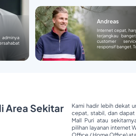
Andreas
Internet cepat, ha
terjangkau banget
n adminya
customer servic
ersahabat
responsif banget. T
i Area Sekitar
Kami hadir lebih dekat 
cepat, stabil, dan dapat
Mall Puri atau sekitarn
pilihan layanan internet 
Office / Home Office) at