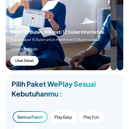
Bayar 5 Bulan,
Nikmatin 6 Bulan
Internetan
Bayar 10 Bulan, Nikmati
12 bulan internetan
Cukup Bayar 5 Bulan
untuk menikmati 6
Cukup bayar 10 Bulan untuk
Bulan layanan
menikmati 12 Bulan layanan
internetan
Internet
tanpa gangguan
tanpa gangguan.
Lihat Detail
Lihat Detail
Pilih Paket WePlay Sesuai
Kebutuhanmu :
Semua Paket
Play Easy
Play Fun