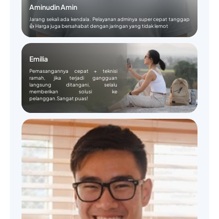
Aminudin Amin
Jarang sekali ada kendala. Pelayanan adminya super cepat tanggap
👍 Harga juga bersahabat dengan jaringan yang tidak lemot
Emilia
Pemasangannya cepat + teknisi
ramah, jika terjadi gangguan
langsung ditangani, selalu
memberikan solusi ke
pelanggan.Sangat puas!