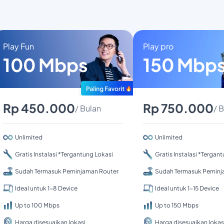
Play Fun
Play pro
100 Mbps
150 Mbp
Rp 450.000
Rp 750.000
/ Bulan
/ 
Unlimited
Unlimited
Gratis Instalasi *Tergantung Lokasi
Gratis Instalasi *Tergan
Sudah Termasuk Peminjaman Router
Sudah Termasuk Peminj
Ideal untuk 1-8 Device
Ideal untuk 1-15 Device
Up to 100 Mbps
Up to 150 Mbps
Harga disesuaikan lokasi
Harga disesuaikan lokas