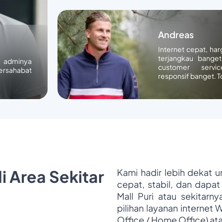
Andreas
Internet cepat, ha
terjangkau banget
n adminya
customer servic
ersahabat
responsif banget. T
i Area Sekitar
Kami hadir lebih dekat 
cepat, stabil, dan dapat
Mall Puri atau sekitarn
pilihan layanan internet 
Office / Home Office) at