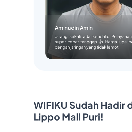
Aminudin Amin
Jarang sekali ada kendala. Pelayana
super cepat tanggap 👍 Harga juga b
dengan jaringan yang tidak lemot
WIFIKU Sudah Hadir d
Lippo Mall Puri!