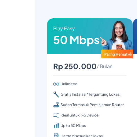
Play Easy
50 Mbps
Rp 250.000
/ Bulan
Unlimited
Gratis Instalasi *Tergantung Lokasi
Sudah Termasuk Peminjaman Router
Ideal untuk 1-5 Device
Up to 50 Mbps
Harga disesuaikan lokasi