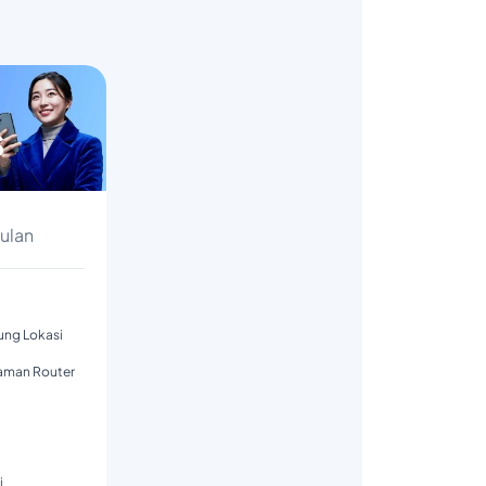
s
Bulan
tung Lokasi
aman Router
i