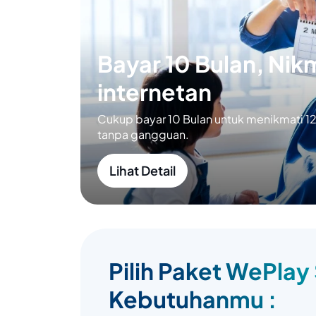
Bayar 10 Bulan, Nikm
internetan
Cukup bayar 10 Bulan untuk menikmati 12 
tanpa gangguan.
Lihat Detail
Pilih Paket WePlay
Kebutuhanmu :