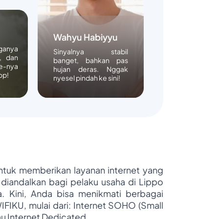
Wahyu Habiyyu
rganya
Sinyalnya stabil
, dan
banget, bahkan pas
e-nya
hujan deras. Nggak
op!
nyesel pindah ke sini!
untuk memberikan layanan internet yang
 diandalkan bagi pelaku usaha di Lippo
ya. Kini, Anda bisa menikmati berbagai
WIFIKU, mulai dari: Internet SOHO (Small
au Internet Dedicated.