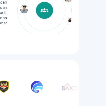
dari
ari
adir
dan
ndar