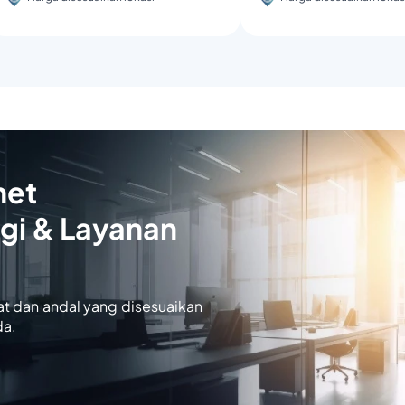
net
gi & Layanan
at dan andal yang disesuaikan
da.