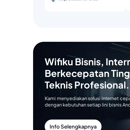
Wifiku Bisnis, Inter
Berkecepatan Ting
Teknis Profesional.
Kami menyediakan solusi internet cep
dengan kebutuhan setiap lini bisnis An
Info Selengkapnya