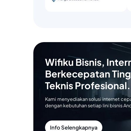
Wifiku Bisnis, Inter
Berkecepatan Ting
Teknis Profesional.
Kami menyediakan solusi internet cep
dengan kebutuhan setiap lini bisnis An
Info Selengkapnya