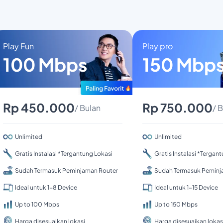
Play Fun
Play pro
100 Mbps
150 Mbp
Rp 450.000
Rp 750.000
/ Bulan
/ 
Unlimited
Unlimited
Gratis Instalasi *Tergantung Lokasi
Gratis Instalasi *Tergan
Sudah Termasuk Peminjaman Router
Sudah Termasuk Peminj
Ideal untuk 1-8 Device
Ideal untuk 1-15 Device
Up to 100 Mbps
Up to 150 Mbps
Harga disesuaikan lokasi
Harga disesuaikan lokas