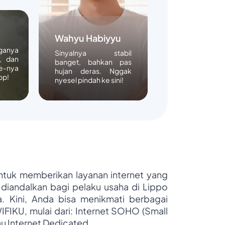
Wahyu Habiyyu
rganya
Sinyalnya stabil
, dan
banget, bahkan pas
e-nya
hujan deras. Nggak
op!
nyesel pindah ke sini!
untuk memberikan layanan internet yang
 diandalkan bagi pelaku usaha di Lippo
ya. Kini, Anda bisa menikmati berbagai
WIFIKU, mulai dari: Internet SOHO (Small
au Internet Dedicated.