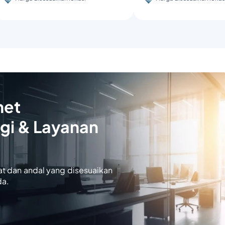
net
gi & Layanan
at dan andal yang disesuaikan
da.