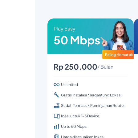
Play Easy
50 Mbps
Rp 250.000
/ Bulan
Unlimited
Gratis Instalasi *Tergantung Lokasi
Sudah Termasuk Peminjaman Router
Ideal untuk 1-5 Device
Up to 50 Mbps
Harga disesuaikan lokasi