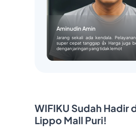
Aminudin Amin
Jarang sekali ada kendala. Pelayana
super cepat tanggap 👍 Harga juga b
dengan jaringan yang tidak lemot
WIFIKU Sudah Hadir d
Lippo Mall Puri!