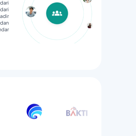
dari
ari
adir
dan
ndar