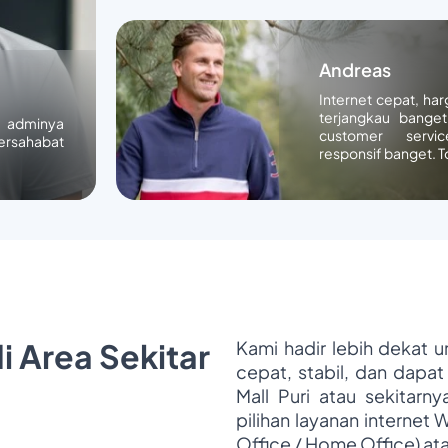
Andreas
Internet cepat, ha
terjangkau banget
n adminya
customer servic
ersahabat
responsif banget. T
i Area Sekitar
Kami hadir lebih dekat 
cepat, stabil, dan dapat
Mall Puri atau sekitarn
pilihan layanan internet 
Office / Home Office) at