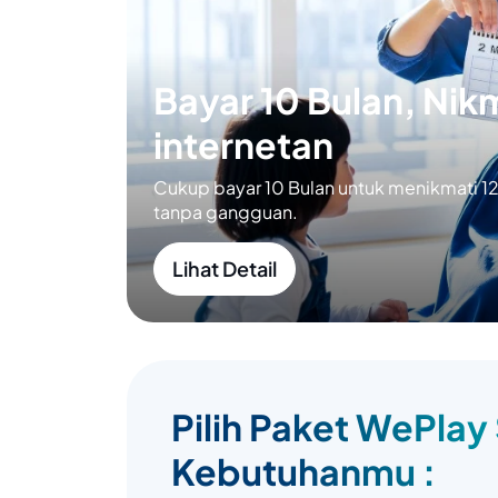
Bayar 10 Bulan, Nikm
internetan
Cukup bayar 10 Bulan untuk menikmati 12 
tanpa gangguan.
Lihat Detail
Pilih Paket WePlay
Kebutuhanmu :