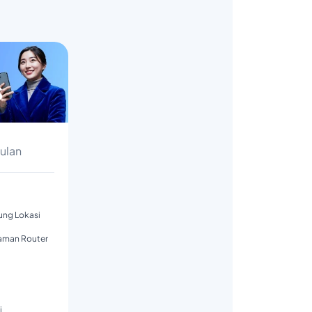
s
Bulan
tung Lokasi
aman Router
i