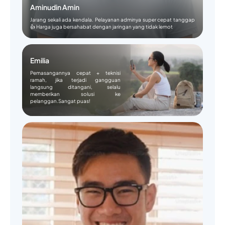
Aminudin Amin
Jarang sekali ada kendala. Pelayanan adminya super cepat tanggap
👍 Harga juga bersahabat dengan jaringan yang tidak lemot
Emilia
Pemasangannya cepat + teknisi
ramah, jika terjadi gangguan
langsung ditangani, selalu
memberikan solusi ke
pelanggan.Sangat puas!