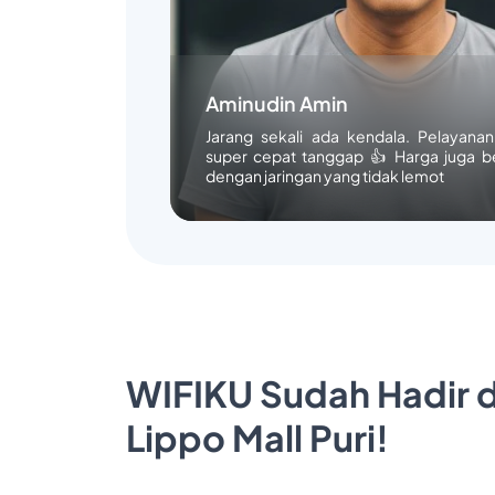
Aminudin Amin
Jarang sekali ada kendala. Pelayana
super cepat tanggap 👍 Harga juga b
dengan jaringan yang tidak lemot
WIFIKU Sudah Hadir d
Lippo Mall Puri!