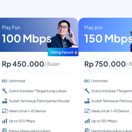
Play Fun
Play pro
100 Mbps
150 Mbp
Rp 450.000
Rp 750.000
/ Bulan
/ 
Unlimited
Unlimited
Gratis Instalasi *Tergantung Lokasi
Gratis Instalasi *Tergan
Sudah Termasuk Peminjaman Router
Sudah Termasuk Peminj
Ideal untuk 1-8 Device
Ideal untuk 1-15 Device
Up to 100 Mbps
Up to 150 Mbps
Harga disesuaikan lokasi
Harga disesuaikan lokas