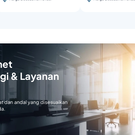
net
gi & Layanan
at dan andal yang disesuaikan
da.