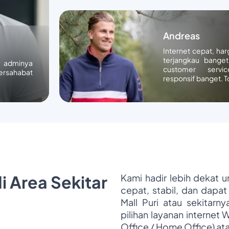
Andreas
Internet cepat, ha
terjangkau banget
n adminya
customer servic
ersahabat
responsif banget. T
i Area Sekitar
Kami hadir lebih dekat 
cepat, stabil, dan dapat
Mall Puri atau sekitarn
pilihan layanan internet 
Office / Home Office) at