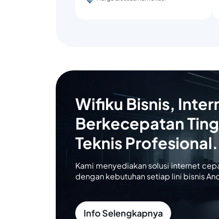
Wifiku Bisnis, Inter
Berkecepatan Ting
Teknis Profesional.
Kami menyediakan solusi internet cep
dengan kebutuhan setiap lini bisnis An
Info Selengkapnya