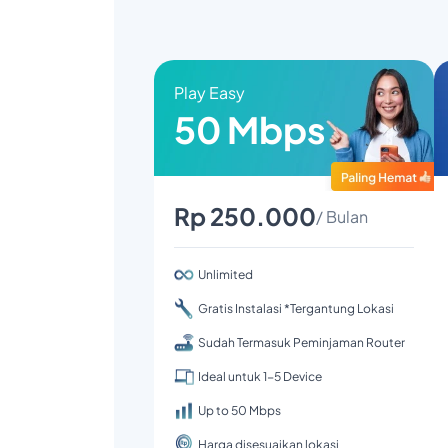
Play Easy
50 Mbps
Rp 250.000
/ Bulan
Unlimited
Gratis Instalasi *Tergantung Lokasi
Sudah Termasuk Peminjaman Router
Ideal untuk 1-5 Device
Up to 50 Mbps
Harga disesuaikan lokasi