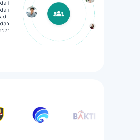
dari
ari
adir
dan
ndar