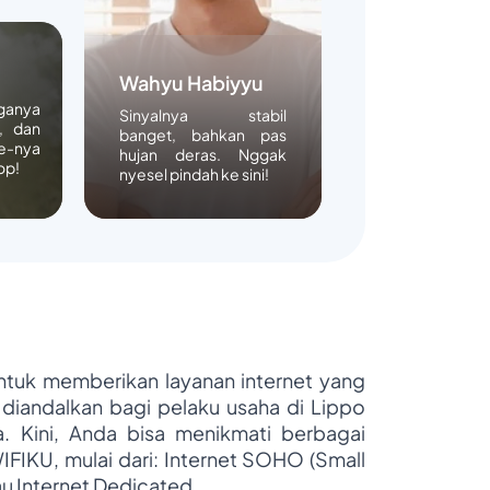
Wahyu Habiyyu
rganya
Sinyalnya stabil
, dan
banget, bahkan pas
e-nya
hujan deras. Nggak
op!
nyesel pindah ke sini!
untuk memberikan layanan internet yang
 diandalkan bagi pelaku usaha di Lippo
ya. Kini, Anda bisa menikmati berbagai
WIFIKU, mulai dari: Internet SOHO (Small
au Internet Dedicated.