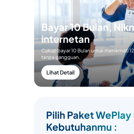
Bayar 10 Bulan, Nikm
internetan
Cukup bayar 10 Bulan untuk menikmati 12 
tanpa gangguan.
Lihat Detail
Pilih Paket WePlay
Kebutuhanmu :