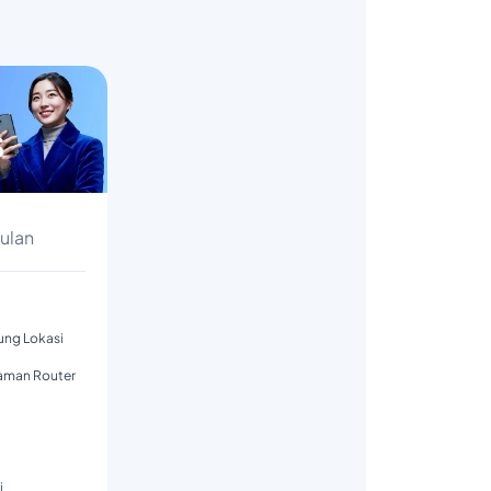
s
Bulan
tung Lokasi
aman Router
i