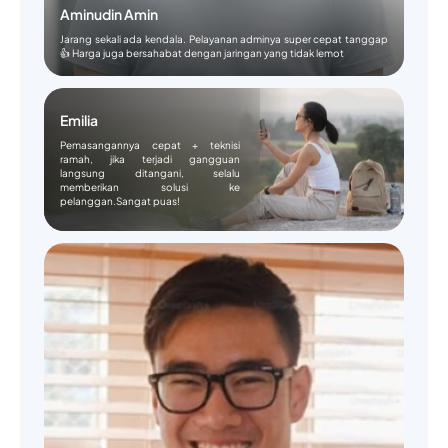
Aminudin Amin
Jarang sekali ada kendala. Pelayanan adminya super cepat tanggap
👍 Harga juga bersahabat dengan jaringan yang tidak lemot
Emilia
Pemasangannya cepat + teknisi
ramah, jika terjadi gangguan
langsung ditangani, selalu
memberikan solusi ke
pelanggan.Sangat puas!