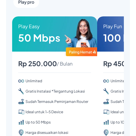
Play pro
Play Easy
Play Fun
50 Mbps
100 M
Rp 250.000
Rp 450.0
/ Bulan
Unlimited
Unlimited
Gratis Instalasi *Tergantung Lokasi
Gratis Instalas
Sudah Termasuk Peminjaman Router
Sudah Termas
Ideal untuk 1-5 Device
Ideal untuk 1-
Up to 50 Mbps
Up to 100 Mbp
Harga disesuaikan lokasi
Harga disesuai