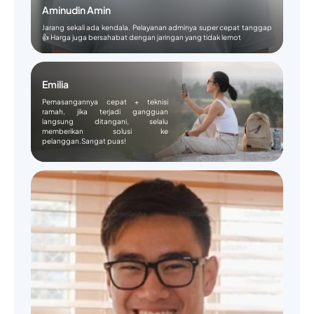
Aminudin Amin
Jarang sekali ada kendala. Pelayanan adminya super cepat tanggap
👍 Harga juga bersahabat dengan jaringan yang tidak lemot
Emilia
Pemasangannya cepat + teknisi
ramah, jika terjadi gangguan
langsung ditangani, selalu
memberikan solusi ke
pelanggan.Sangat puas!