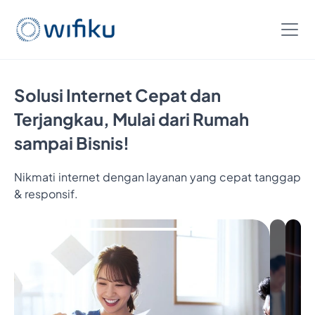
Solusi Internet Cepat dan
Terjangkau, Mulai dari Rumah
sampai Bisnis!
Nikmati internet dengan layanan yang cepat tanggap
Bayar
& responsif.
5
Bulan,
Nikmati
6
Bulan
Internet
Cukup
Bayar