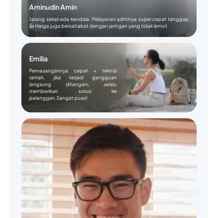
Aminudin Amin
Jarang sekali ada kendala. Pelayanan adminya super cepat tanggap
👍 Harga juga bersahabat dengan jaringan yang tidak lemot
Emilia
Pemasangannya cepat + teknisi
ramah, jika terjadi gangguan
langsung ditangani, selalu
memberikan solusi ke
pelanggan.Sangat puas!