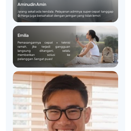
Aminudin Amin
Jarang sekali ada kendala. Pelayanan adminya super cepat tanggap
👍 Harga juga bersahabat dengan jaringan yang tidak lemot
Emilia
Pemasangannya cepat + teknisi
ramah, jika terjadi gangguan
langsung ditangani, selalu
memberikan solusi ke
pelanggan.Sangat puas!