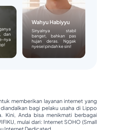
Wahyu Habiyyu
rganya
Sinyalnya stabil
, dan
banget, bahkan pas
e-nya
hujan deras. Nggak
op!
nyesel pindah ke sini!
untuk memberikan layanan internet yang
 diandalkan bagi pelaku usaha di Lippo
ya. Kini, Anda bisa menikmati berbagai
WIFIKU, mulai dari: Internet SOHO (Small
au Internet Dedicated.