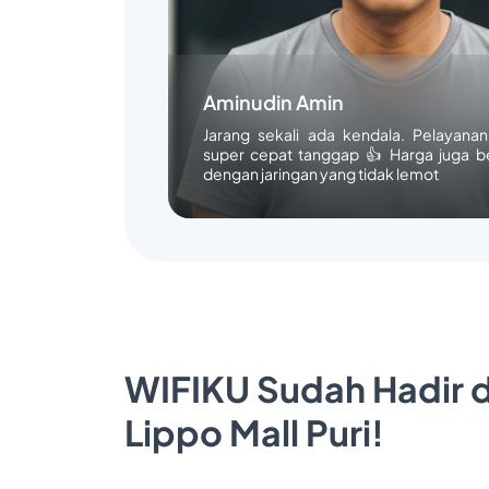
Aminudin Amin
Jarang sekali ada kendala. Pelayana
super cepat tanggap 👍 Harga juga b
dengan jaringan yang tidak lemot
WIFIKU Sudah Hadir d
Lippo Mall Puri!