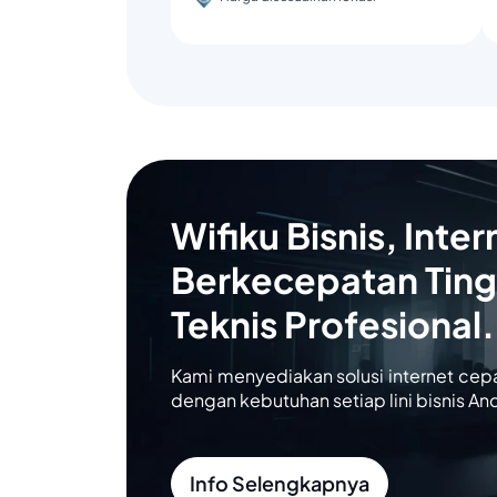
Wifiku Bisnis, Inter
Berkecepatan Ting
Teknis Profesional.
Kami menyediakan solusi internet cep
dengan kebutuhan setiap lini bisnis An
Info Selengkapnya