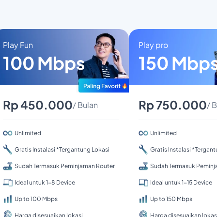
Play Fun
Play pro
100 Mbps
150 Mbp
Rp 450.000
Rp 750.000
/ Bulan
/ 
Unlimited
Unlimited
Gratis Instalasi *Tergantung Lokasi
Gratis Instalasi *Tergan
Sudah Termasuk Peminjaman Router
Sudah Termasuk Peminj
Ideal untuk 1-8 Device
Ideal untuk 1-15 Device
Up to 100 Mbps
Up to 150 Mbps
Harga disesuaikan lokasi
Harga disesuaikan lokas