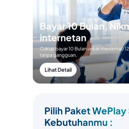
Bayar 10 Bulan, Nikm
internetan
Cukup bayar 10 Bulan untuk menikmati 12 
tanpa gangguan.
Lihat Detail
Pilih Paket WePlay
Kebutuhanmu :