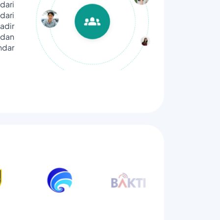
dari
ari
adir
dan
ndar