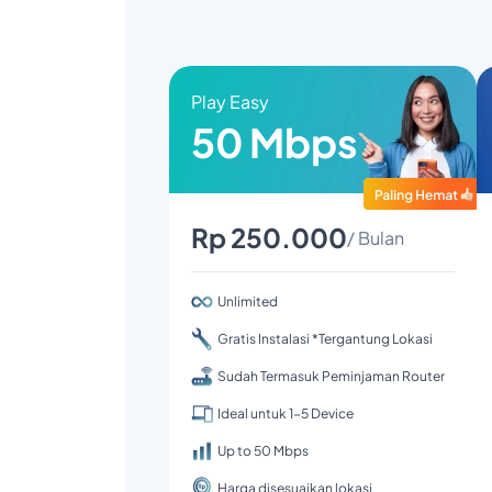
Play Easy
50 Mbps
Rp 250.000
/ Bulan
Unlimited
Gratis Instalasi *Tergantung Lokasi
Sudah Termasuk Peminjaman Router
Ideal untuk 1-5 Device
Up to 50 Mbps
Harga disesuaikan lokasi