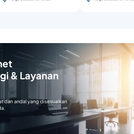
net
gi & Layanan
at dan andal yang disesuaikan
da.