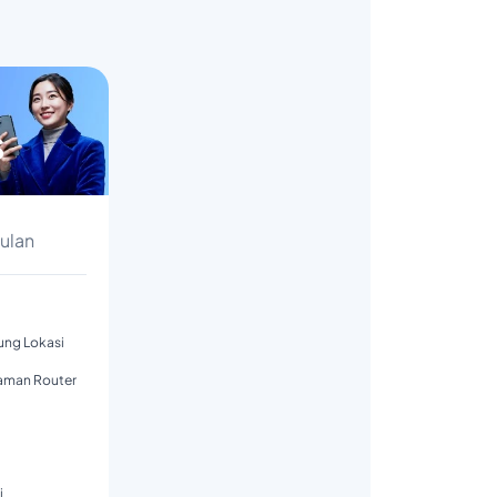
s
Bulan
tung Lokasi
aman Router
i