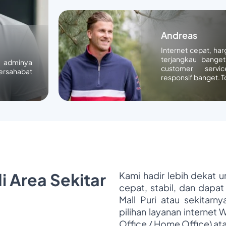
Andreas
Internet cepat, ha
terjangkau banget
n adminya
customer servic
ersahabat
responsif banget. T
i Area Sekitar
Kami hadir lebih dekat 
cepat, stabil, dan dapat
Mall Puri atau sekitarn
pilihan layanan internet 
Office / Home Office) at