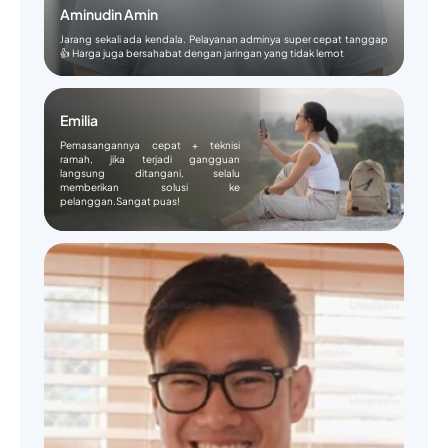
Aminudin Amin
Jarang sekali ada kendala. Pelayanan adminya super cepat tanggap
👍 Harga juga bersahabat dengan jaringan yang tidak lemot
Emilia
Pemasangannya cepat + teknisi
ramah, jika terjadi gangguan
langsung ditangani, selalu
memberikan solusi ke
pelanggan.Sangat puas!