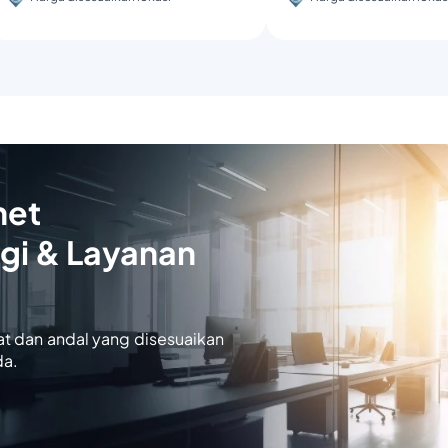
net
gi & Layanan
at dan andal yang disesuaikan
da.