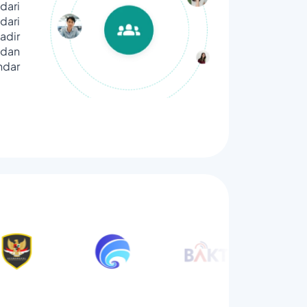
dari
ari
adir
dan
ndar