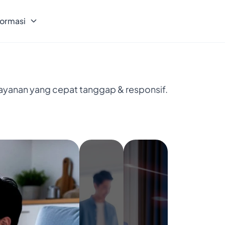
formasi
Bayar
5
layanan yang cepat tanggap & responsif.
Bulan,
Nikmatin
6
Bulan
Internetan
Cukup
Bayar 5