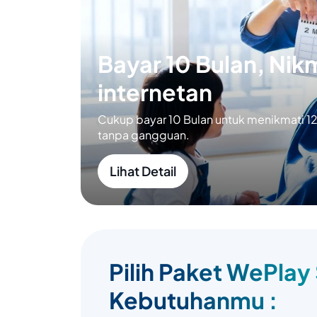
Bayar 10 Bulan, Nikm
internetan
Cukup bayar 10 Bulan untuk menikmati 12 
tanpa gangguan.
Lihat Detail
Pilih Paket WePlay
Kebutuhanmu :