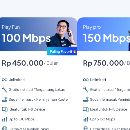
Play Fun
Play pro
100 Mbps
150 Mbp
Rp 450.000
Rp 750.000
/ Bulan
/ 
Unlimited
Unlimited
Gratis Instalasi *Tergantung Lokasi
Gratis Instalasi *Tergan
Sudah Termasuk Peminjaman Router
Sudah Termasuk Peminj
Ideal untuk 1-8 Device
Ideal untuk 1-15 Device
Up to 100 Mbps
Up to 150 Mbps
Harga disesuaikan lokasi
Harga disesuaikan lokas