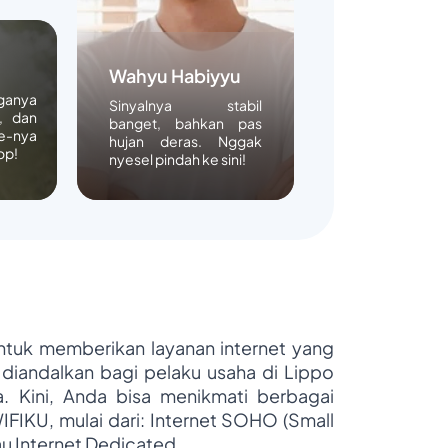
Wahyu Habiyyu
rganya
Sinyalnya stabil
, dan
banget, bahkan pas
e-nya
hujan deras. Nggak
op!
nyesel pindah ke sini!
untuk memberikan layanan internet yang
 diandalkan bagi pelaku usaha di Lippo
ya. Kini, Anda bisa menikmati berbagai
WIFIKU, mulai dari: Internet SOHO (Small
au Internet Dedicated.