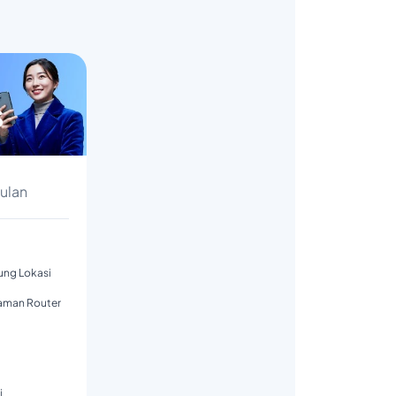
s
Bulan
tung Lokasi
aman Router
i