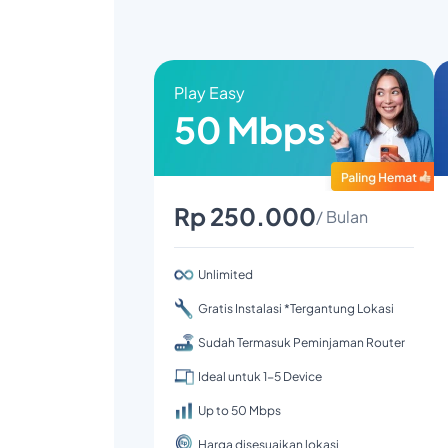
Play Easy
50 Mbps
Rp 250.000
/ Bulan
Unlimited
Gratis Instalasi *Tergantung Lokasi
Sudah Termasuk Peminjaman Router
Ideal untuk 1-5 Device
Up to 50 Mbps
Harga disesuaikan lokasi