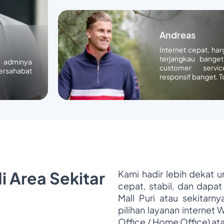
Andreas
Internet cepat, ha
terjangkau banget
n adminya
customer servic
ersahabat
responsif banget. T
i Area Sekitar
Kami hadir lebih dekat 
cepat, stabil, dan dapat
Mall Puri atau sekitarn
pilihan layanan internet 
Office / Home Office) at