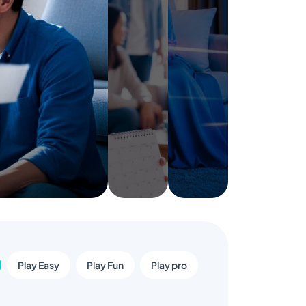
Bulan
untuk
menikmati
6 Bulan
layanan
internetan
tanpa
gangguan
Lihat
Detail
Play Easy
Play Fun
Play pro