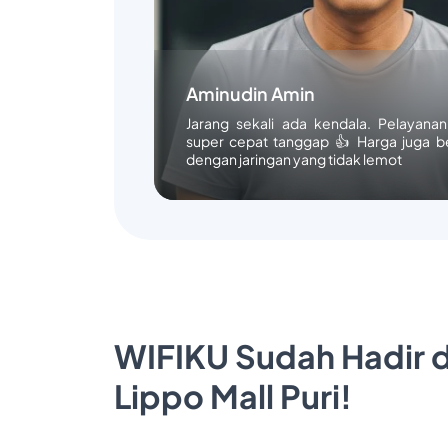
Aminudin Amin
Jarang sekali ada kendala. Pelayana
super cepat tanggap 👍 Harga juga b
dengan jaringan yang tidak lemot
WIFIKU Sudah Hadir d
Lippo Mall Puri!