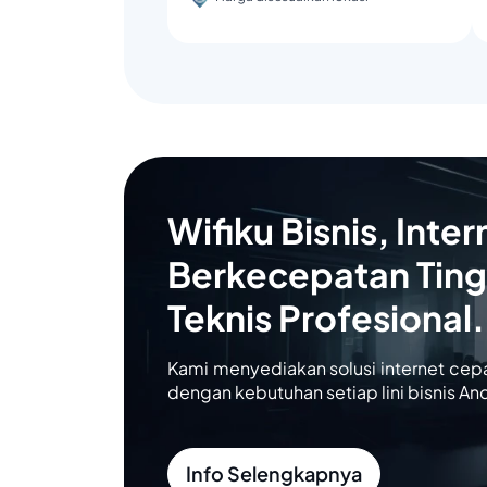
Wifiku Bisnis, Inter
Berkecepatan Ting
Teknis Profesional.
Kami menyediakan solusi internet cep
dengan kebutuhan setiap lini bisnis An
Info Selengkapnya