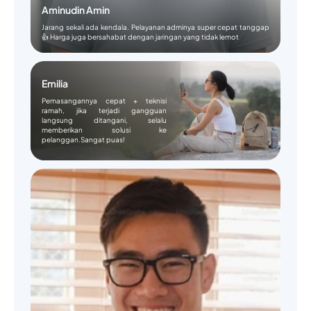
Aminudin Amin
Jarang sekali ada kendala. Pelayanan adminya super cepat tanggap
👍 Harga juga bersahabat dengan jaringan yang tidak lemot
Emilia
Pemasangannya cepat + teknisi
ramah, jika terjadi gangguan
langsung ditangani, selalu
memberikan solusi ke
pelanggan.Sangat puas!