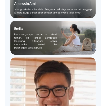
Aminudin Amin
Jarang sekali ada kendala. Pelayanan adminya super cepat tanggap
👍 Harga juga bersahabat dengan jaringan yang tidak lemot
Emilia
Pemasangannya cepat + teknisi
ramah, jika terjadi gangguan
langsung ditangani, selalu
memberikan solusi ke
pelanggan.Sangat puas!