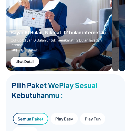
Cukup
Bayar 5
Bulan
untuk
menikmati
6 Bulan
Bayar 10 Bulan, Nikmati 12 bulan
layanan
internetan
internetan
tanpa
Cukup bayar 10 Bulan untuk menikmati 12 Bulan
gangguan
layanan Internet
tanpa gangguan.
Lihat
Detail
Lihat Detail
Pilih Paket WePlay Sesuai
Kebutuhanmu :
Semua Paket
Play Easy
Play Fun