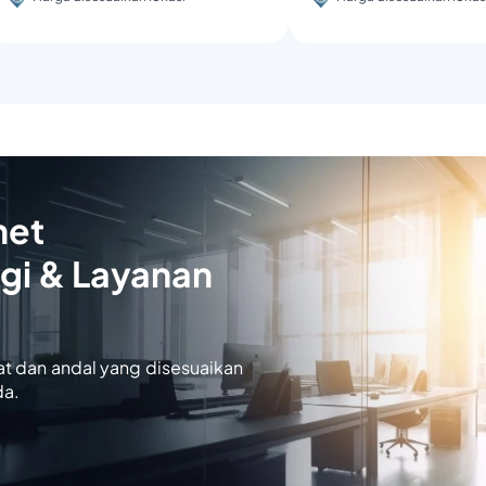
net
gi & Layanan
at dan andal yang disesuaikan
da.