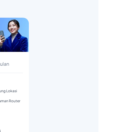
s
Bulan
tung Lokasi
aman Router
i