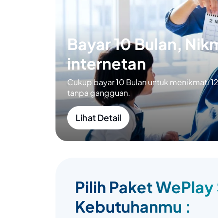
Bayar 10 Bulan, Nikm
internetan
Cukup bayar 10 Bulan untuk menikmati 12 
tanpa gangguan.
Lihat Detail
Pilih Paket WePlay
Kebutuhanmu :