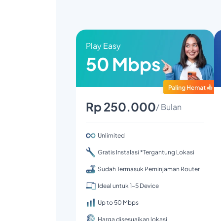
Play Easy
50 Mbps
Rp 250.000
/ Bulan
Unlimited
Gratis Instalasi *Tergantung Lokasi
Sudah Termasuk Peminjaman Router
Ideal untuk 1-5 Device
Up to 50 Mbps
Harga disesuaikan lokasi