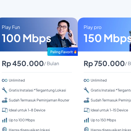
Play Fun
Play pro
100 Mbps
150 Mbp
Rp 450.000
Rp 750.000
/ Bulan
/ 
Unlimited
Unlimited
Gratis Instalasi *Tergantung Lokasi
Gratis Instalasi *Tergan
Sudah Termasuk Peminjaman Router
Sudah Termasuk Peminj
Ideal untuk 1-8 Device
Ideal untuk 1-15 Device
Up to 100 Mbps
Up to 150 Mbps
Harga disesuaikan lokasi
Harga disesuaikan lokas