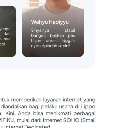
Wahyu Habiyyu
rganya
Sinyalnya stabil
, dan
banget, bahkan pas
e-nya
hujan deras. Nggak
op!
nyesel pindah ke sini!
untuk memberikan layanan internet yang
 diandalkan bagi pelaku usaha di Lippo
ya. Kini, Anda bisa menikmati berbagai
WIFIKU, mulai dari: Internet SOHO (Small
au Internet Dedicated.