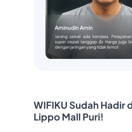
Aminudin Amin
Jarang sekali ada kendala. Pelayana
super cepat tanggap 👍 Harga juga b
dengan jaringan yang tidak lemot
WIFIKU Sudah Hadir d
Lippo Mall Puri!