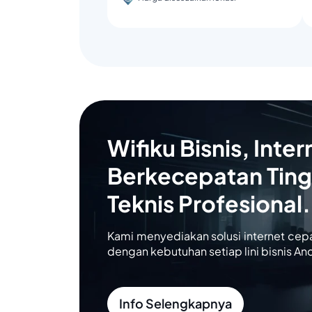
Wifiku Bisnis, Inter
Berkecepatan Ting
Teknis Profesional.
Kami menyediakan solusi internet cep
dengan kebutuhan setiap lini bisnis An
Info Selengkapnya