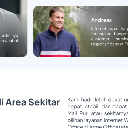
Andreas
Internet cepat, ha
terjangkau banget
n adminya
customer servic
ersahabat
responsif banget. T
i Area Sekitar
Kami hadir lebih dekat 
cepat, stabil, dan dapat
Mall Puri atau sekitarn
pilihan layanan internet 
Office / Home Office) at