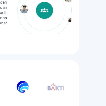
dari
ari
adir
dan
ndar