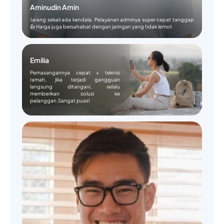
Aminudin Amin
Jarang sekali ada kendala. Pelayanan adminya super cepat tanggap
👍 Harga juga bersahabat dengan jaringan yang tidak lemot
Emilia
Pemasangannya cepat + teknisi
ramah, jika terjadi gangguan
langsung ditangani, selalu
memberikan solusi ke
pelanggan.Sangat puas!