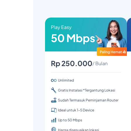
Play Easy
50 Mbps
Rp 250.000
/ Bulan
Unlimited
Gratis Instalasi *Tergantung Lokasi
Sudah Termasuk Peminjaman Router
Ideal untuk 1-5 Device
Up to 50 Mbps
Harga disesuaikan lokasi