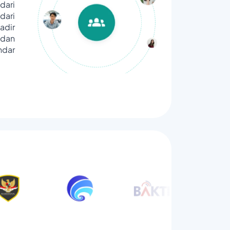
dari
ari
adir
dan
ndar