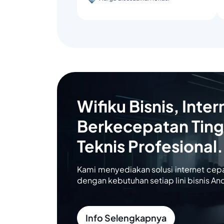
Wifiku Bisnis, Inter
Berkecepatan Ting
Teknis Profesional.
Kami menyediakan solusi internet cep
dengan kebutuhan setiap lini bisnis An
Info Selengkapnya