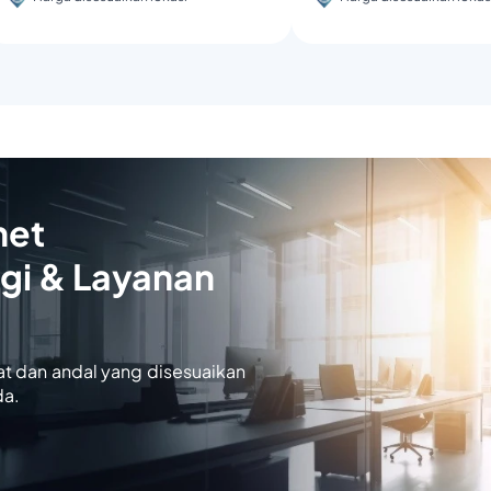
net
gi & Layanan
at dan andal yang disesuaikan
da.