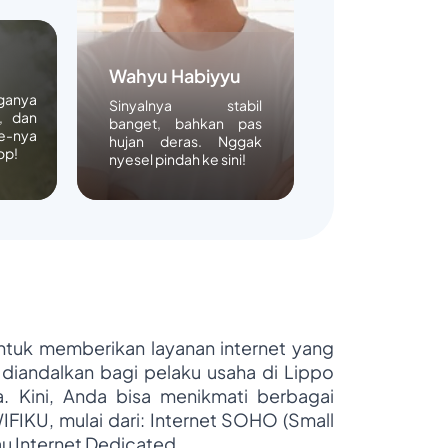
Wahyu Habiyyu
rganya
Sinyalnya stabil
, dan
banget, bahkan pas
e-nya
hujan deras. Nggak
op!
nyesel pindah ke sini!
untuk memberikan layanan internet yang
 diandalkan bagi pelaku usaha di Lippo
ya. Kini, Anda bisa menikmati berbagai
WIFIKU, mulai dari: Internet SOHO (Small
au Internet Dedicated.