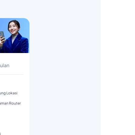
s
Bulan
tung Lokasi
aman Router
i