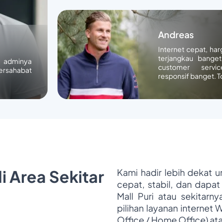
Andreas
Internet cepat, ha
terjangkau banget
n adminya
customer servic
ersahabat
responsif banget. T
i Area Sekitar
Kami hadir lebih dekat 
cepat, stabil, dan dapat
Mall Puri atau sekitarn
pilihan layanan internet 
Office / Home Office) at