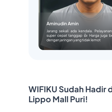
Aminudin Amin
Jarang sekali ada kendala. Pelayana
super cepat tanggap 👍 Harga juga b
dengan jaringan yang tidak lemot
WIFIKU Sudah Hadir d
Lippo Mall Puri!