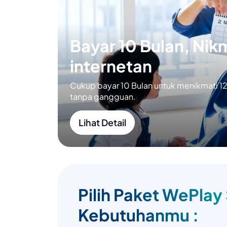
Bayar 10 Bulan, Nikm
internetan
Cukup bayar 10 Bulan untuk menikmati 12 
tanpa gangguan.
Lihat Detail
Pilih Paket WePlay
Kebutuhanmu :