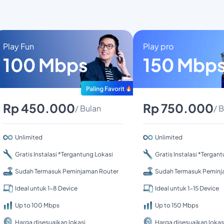
Play Fun
Play pro
100 Mbps
150 Mbp
Rp 450.000
Rp 750.000
/ Bulan
/ 
Unlimited
Unlimited
Gratis Instalasi *Tergantung Lokasi
Gratis Instalasi *Tergan
Sudah Termasuk Peminjaman Router
Sudah Termasuk Peminj
Ideal untuk 1-8 Device
Ideal untuk 1-15 Device
Up to 100 Mbps
Up to 150 Mbps
Harga disesuaikan lokasi
Harga disesuaikan lokas