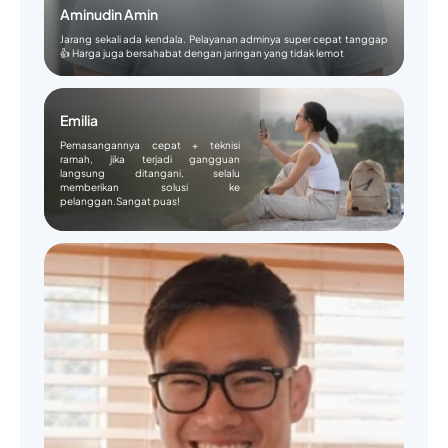
Aminudin Amin
Jarang sekali ada kendala. Pelayanan adminya super cepat tanggap
👍 Harga juga bersahabat dengan jaringan yang tidak lemot
Emilia
Pemasangannya cepat + teknisi
ramah, jika terjadi gangguan
langsung ditangani, selalu
memberikan solusi ke
pelanggan.Sangat puas!